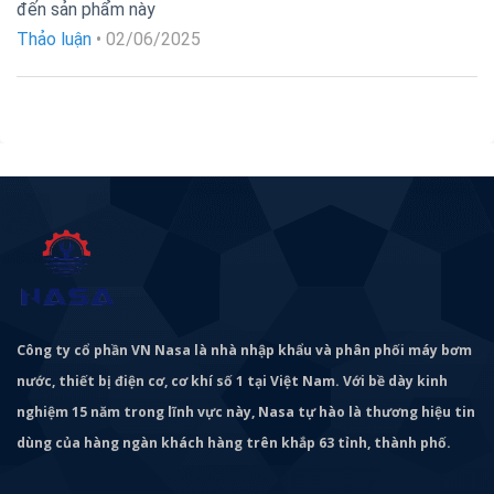
Được xếp
đến sản phẩm này
hạng
5
5
sao
Thảo luận
•
02/06/2025
Công ty cổ phần VN Nasa là nhà nhập khẩu và phân phối máy bơm
nước, thiết bị điện cơ, cơ khí số 1 tại Việt Nam. Với bề dày kinh
nghiệm 15 năm trong lĩnh vực này, Nasa tự hào là thương hiệu tin
dùng của hàng ngàn khách hàng trên khắp 63 tỉnh, thành phố.