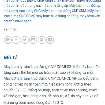
máy bơm nước phòng cháy chữa cháy
,
máy bơm nước trục đứng
,
máy bơm nước trung cư
,
máy bơm tăng áp
,
Máy bơm trục đứng
,
máy bơm trục đứng CNP
,
Máy bơm trục đứng CNP CDM
,
Máy bơm
trục đứng CNP CDMF
,
máy bơm trục đứng đa tầng
,
máy bơm vận
chuyển nước sạch
Xem trên:
Mô tả
Máy bơm ly tâm trục đứng CNP CDMF32-5 là máy bơm đa
tầng cánh thế hệ mới có hiệu suất cao và không tự mồi.
Máy bơm ly tâm trục đứng
CNP CDM/CDMF có kiểu dáng
công nghiệp hoàn toàn mới, tiết kiệm năng lượng theo
chuẩn IE2, IE3, tiếng ồn thấp, thân thiện môi trường, thiết
kế nhỏ gọn, hình dáng đẹp, dễ bảo trì, độ tin cậy cao và có
o
khả năng bơm nước nóng đến 120
C.