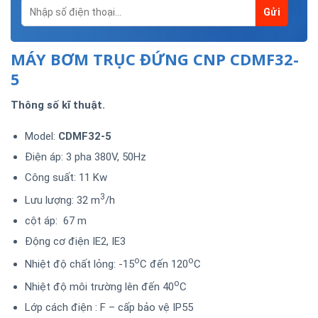
MÁY BƠM TRỤC ĐỨNG CNP CDMF32-
5
Thông số kĩ thuật.
Model:
CDMF32-5
Điện áp: 3 pha 380V, 50Hz
Công suất: 11 Kw
3
Lưu lượng: 32 m
/h
cột áp: 67 m
Động cơ điện IE2, IE3
o
o
Nhiệt độ chất lỏng: -15
C đến 120
C
o
Nhiệt độ môi trường lên đến 40
C
Lớp cách điện : F – cấp bảo vệ IP55