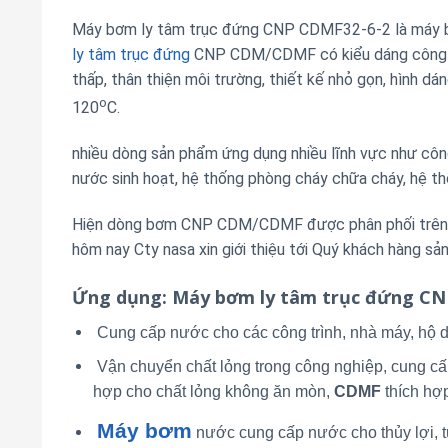
Máy bơm ly tâm trục đứng CNP CDMF32-6-2 là máy bơ
ly tâm trục đứng
CNP CDM/CDMF có kiểu dáng công ngh
thấp, thân thiện môi trường, thiết kế nhỏ gọn, hình d
o
120
C.
nhiều dòng sản phẩm ứng dụng nhiều lĩnh vực như công 
nước sinh hoạt, hệ thống phòng cháy chữa cháy, hệ th
Hiện dòng bơm CNP CDM/CDMF được phân phối trên th
hôm nay Cty nasa xin giới thiệu tới Quý khách hàng 
Ứng dụng
: Máy bơm ly tâm trục đứng C
Cung cấp nước cho các công trình, nhà máy, hộ d
Vận chuyển chất lỏng trong công nghiệp, cung cấ
hợp cho chất lỏng không ăn mòn,
CDMF
thích hợ
Máy bơm
nước cung cấp nước cho thủy lợi, tư