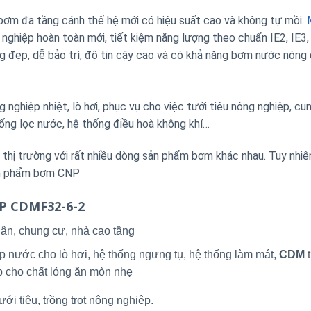
m đa tầng cánh thế hệ mới có hiệu suất cao và không tự mồi.
iệp hoàn toàn mới, tiết kiệm năng lượng theo chuẩn IE2, IE3, 
áng đẹp, dễ bảo trì, độ tin cậy cao và có khả năng bơm nước nóng
nghiệp nhiệt, lò hơi, phục vụ cho việc tưới tiêu nông nghiệp, cu
ống lọc nước, hệ thống điều hoà không khí…
ị trường với rất nhiều dòng sản phẩm bơm khác nhau. Tuy nhiê
sản phẩm bơm CNP
NP CDMF32-6-2
ân, chung cư, nhà cao tầng
p nước cho lò hơi, hệ thống ngưng tụ, hệ thống làm mát,
CDM
t
p cho chất lỏng ăn mòn nhẹ
ới tiêu, trồng trọt nông nghiệp.