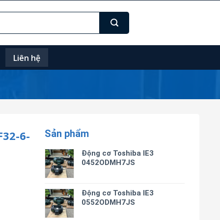
Liên hệ
Sản phẩm
32-6-
Động cơ Toshiba IE3
0452ODMH7JS
Động cơ Toshiba IE3
0552ODMH7JS