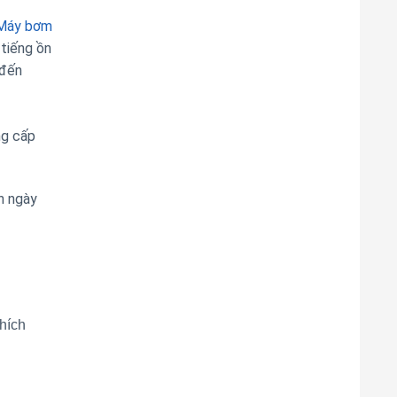
Máy bơm
tiếng ồn
 đến
ng cấp
n ngày
hích