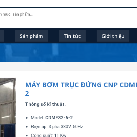
Sản phẩm
Tin tức
Giới thiệu
MÁY BƠM TRỤC ĐỨNG CNP CDMF
2
Thông số kĩ thuật.
Model:
CDMF32-6-2
Điện áp: 3 pha 380V, 50Hz
Công suất: 11 Kw