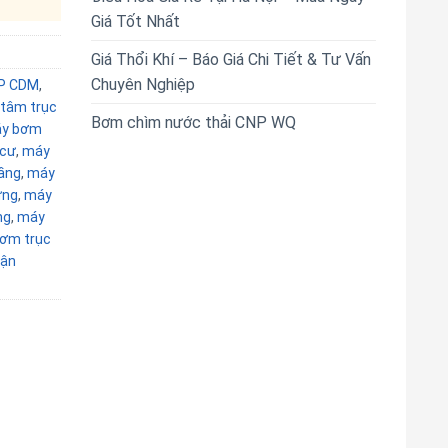
Giá Tốt Nhất
Giá Thổi Khí – Báo Giá Chi Tiết & Tư Vấn
Chuyên Nghiệp
P CDM
,
 tâm trục
Bơm chìm nước thải CNP WQ
y bơm
 cư
,
máy
ầng
,
máy
ứng
,
máy
ng
,
máy
ơm trục
ận