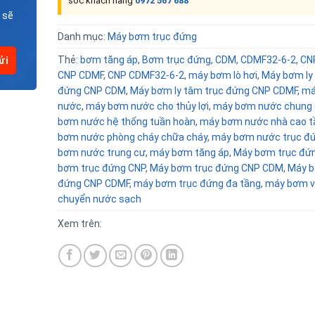
sóc khách hàng
0972 567 688
 sẽ
Danh mục:
Máy bơm trục đứng
Thẻ:
bơm tăng áp
,
Bơm trục đứng
,
CDM
,
CDMF32-6-2
,
CN
CNP CDMF
,
CNP CDMF32-6-2
,
máy bơm lò hơi
,
Máy bơm ly
đứng CNP CDM
,
Máy bơm ly tâm trục đứng CNP CDMF
,
má
nước
,
máy bơm nước cho thủy lợi
,
máy bơm nước chung
bơm nước hệ thống tuần hoàn
,
máy bơm nước nhà cao t
bơm nước phòng cháy chữa cháy
,
máy bơm nước trục đ
bơm nước trung cư
,
máy bơm tăng áp
,
Máy bơm trục đứ
bơm trục đứng CNP
,
Máy bơm trục đứng CNP CDM
,
Máy b
đứng CNP CDMF
,
máy bơm trục đứng đa tầng
,
máy bơm v
chuyển nước sạch
Xem trên: