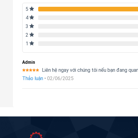
5
4
3
2
1
Admin
Liên hệ ngay với chúng tôi nếu bạn đang qu
Được xếp
Thảo luận
•
02/06/2025
hạng
5
5
sao