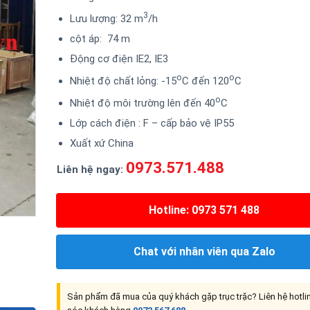
3
Lưu lượng: 32 m
/h
cột áp: 74 m
Động cơ điện IE2, IE3
o
o
Nhiệt độ chất lỏng: -15
C đến 120
C
o
Nhiệt độ môi trường lên đến 40
C
Lớp cách điện : F – cấp bảo vệ IP55
Xuất xứ China
0973.571.488
Liên hệ ngay:
Hotline: 0973 571 488
Chat với nhân viên qua Zalo
Sản phẩm đã mua của quý khách gặp trục trặc? Liên hệ hotl