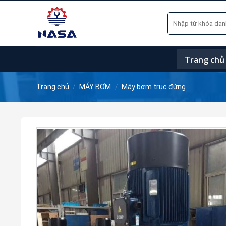
Skip
Tìm
to
kiếm:
content
Trang chủ
Trang chủ
/
MÁY BƠM
/
Máy bơm trục đứng