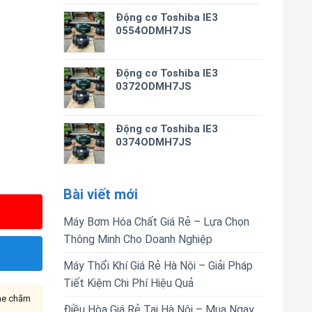
Động cơ Toshiba IE3
0554ODMH7JS
Động cơ Toshiba IE3
0372ODMH7JS
Động cơ Toshiba IE3
0374ODMH7JS
Bài viết mới
Máy Bơm Hóa Chất Giá Rẻ – Lựa Chọn
Thông Minh Cho Doanh Nghiệp
Máy Thổi Khí Giá Rẻ Hà Nội – Giải Pháp
Tiết Kiệm Chi Phí Hiệu Quả
ine chăm
Điều Hòa Giá Rẻ Tại Hà Nội – Mua Ngay