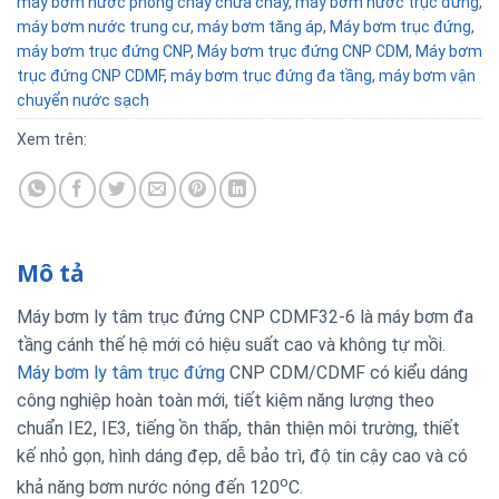
máy bơm nước phòng cháy chữa cháy
,
máy bơm nước trục đứng
,
máy bơm nước trung cư
,
máy bơm tăng áp
,
Máy bơm trục đứng
,
máy bơm trục đứng CNP
,
Máy bơm trục đứng CNP CDM
,
Máy bơm
trục đứng CNP CDMF
,
máy bơm trục đứng đa tầng
,
máy bơm vận
chuyển nước sạch
Xem trên:
Mô tả
Máy bơm ly tâm trục đứng CNP CDMF32-6 là máy bơm đa
tầng cánh thế hệ mới có hiệu suất cao và không tự mồi.
Máy bơm ly tâm trục đứng
CNP CDM/CDMF có kiểu dáng
công nghiệp hoàn toàn mới, tiết kiệm năng lượng theo
chuẩn IE2, IE3, tiếng ồn thấp, thân thiện môi trường, thiết
kế nhỏ gọn, hình dáng đẹp, dễ bảo trì, độ tin cậy cao và có
o
khả năng bơm nước nóng đến 120
C.