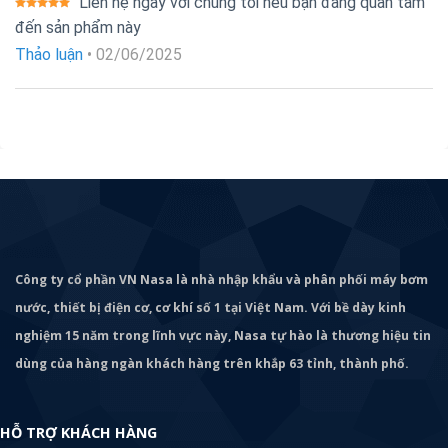
Liên hệ ngay với chúng tôi nếu bạn đang quan tâm
Được xếp
đến sản phẩm này
hạng
5
5
sao
Thảo luận
•
02/06/2025
Công ty cổ phần VN Nasa là nhà nhập khẩu và phân phối máy bơm
nước, thiết bị điện cơ, cơ khí số 1 tại Việt Nam. Với bề dày kinh
nghiệm 15 năm trong lĩnh vực này, Nasa tự hào là thương hiệu tin
dùng của hàng ngàn khách hàng trên khắp 63 tỉnh, thành phố.
HỖ TRỢ KHÁCH HÀNG