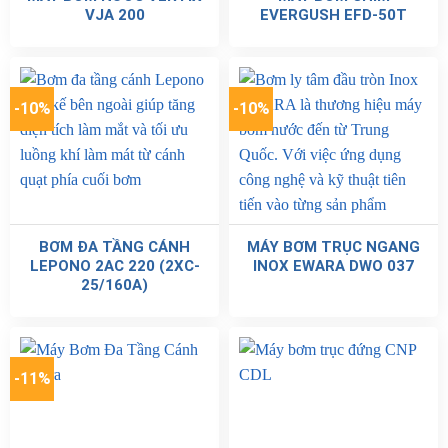
VJA 200
EVERGUSH EFD-50T
-10%
-10%
BƠM ĐA TẦNG CÁNH
MÁY BƠM TRỤC NGANG
LEPONO 2AC 220 (2XC-
INOX EWARA DWO 037
25/160A)
-11%