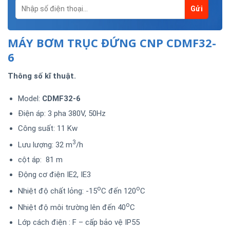
MÁY BƠM TRỤC ĐỨNG CNP CDMF32-
6
Thông số kĩ thuật.
Model:
CDMF32-6
Điện áp: 3 pha 380V, 50Hz
Công suất: 11 Kw
3
Lưu lượng: 32 m
/h
cột áp: 81 m
Động cơ điện IE2, IE3
o
o
Nhiệt độ chất lỏng: -15
C đến 120
C
o
Nhiệt độ môi trường lên đến 40
C
Lớp cách điện : F – cấp bảo vệ IP55