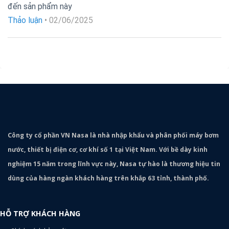
Được xếp
đến sản phẩm này
hạng
5
5
sao
Thảo luận
•
02/06/2025
Công ty cổ phần VN Nasa là nhà nhập khẩu và phân phối máy bơm
nước, thiết bị điện cơ, cơ khí số 1 tại Việt Nam. Với bề dày kinh
nghiệm 15 năm trong lĩnh vực này, Nasa tự hào là thương hiệu tin
dùng của hàng ngàn khách hàng trên khắp 63 tỉnh, thành phố.
HỖ TRỢ KHÁCH HÀNG