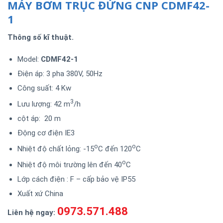
MÁY BƠM TRỤC ĐỨNG CNP CDMF42-
1
Thông số kĩ thuật.
Model:
CDMF42-1
Điện áp: 3 pha 380V, 50Hz
Công suất: 4 Kw
3
Lưu lượng: 42 m
/h
cột áp: 20 m
Động cơ điện IE3
o
o
Nhiệt độ chất lỏng: -15
C đến 120
C
o
Nhiệt độ môi trường lên đến 40
C
Lớp cách điện : F – cấp bảo vệ IP55
Xuất xứ China
0973.571.488
Liên hệ ngay: