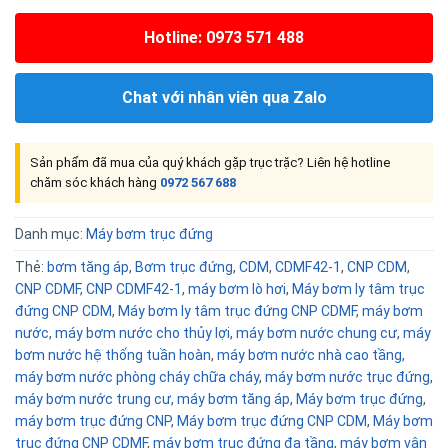
Hotline: 0973 571 488
Chat với nhân viên qua Zalo
Sản phẩm đã mua của quý khách gặp trục trặc? Liên hệ hotline
chăm sóc khách hàng
0972 567 688
Danh mục:
Máy bơm trục đứng
Thẻ:
bơm tăng áp
,
Bơm trục đứng
,
CDM
,
CDMF42-1
,
CNP CDM
,
CNP CDMF
,
CNP CDMF42-1
,
máy bơm lò hơi
,
Máy bơm ly tâm trục
đứng CNP CDM
,
Máy bơm ly tâm trục đứng CNP CDMF
,
máy bơm
nước
,
máy bơm nước cho thủy lợi
,
máy bơm nước chung cư
,
máy
bơm nước hệ thống tuần hoàn
,
máy bơm nước nhà cao tầng
,
máy bơm nước phòng cháy chữa cháy
,
máy bơm nước trục đứng
,
máy bơm nước trung cư
,
máy bơm tăng áp
,
Máy bơm trục đứng
,
máy bơm trục đứng CNP
,
Máy bơm trục đứng CNP CDM
,
Máy bơm
trục đứng CNP CDMF
,
máy bơm trục đứng đa tầng
,
máy bơm vận