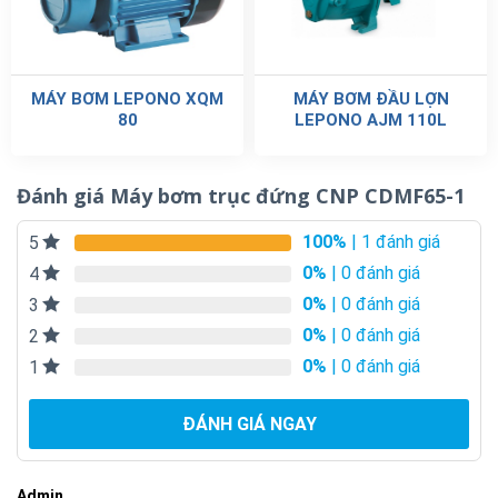
MÁY BƠM LEPONO XQM
MÁY BƠM ĐẦU LỢN
80
LEPONO AJM 110L
Đánh giá Máy bơm trục đứng CNP CDMF65-1
100%
| 1 đánh giá
5
0%
| 0 đánh giá
4
0%
| 0 đánh giá
3
0%
| 0 đánh giá
2
0%
| 0 đánh giá
1
ĐÁNH GIÁ NGAY
Admin