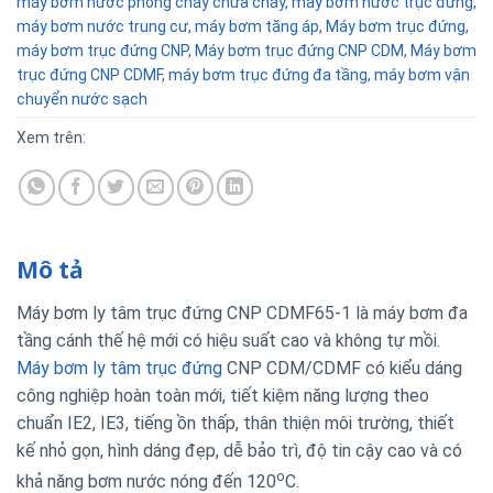
máy bơm nước phòng cháy chữa cháy
,
máy bơm nước trục đứng
,
máy bơm nước trung cư
,
máy bơm tăng áp
,
Máy bơm trục đứng
,
máy bơm trục đứng CNP
,
Máy bơm trục đứng CNP CDM
,
Máy bơm
trục đứng CNP CDMF
,
máy bơm trục đứng đa tầng
,
máy bơm vận
chuyển nước sạch
Xem trên:
Mô tả
Máy bơm ly tâm trục đứng CNP CDMF65-1 là máy bơm đa
tầng cánh thế hệ mới có hiệu suất cao và không tự mồi.
Máy bơm ly tâm trục đứng
CNP CDM/CDMF có kiểu dáng
công nghiệp hoàn toàn mới, tiết kiệm năng lượng theo
chuẩn IE2, IE3, tiếng ồn thấp, thân thiện môi trường, thiết
kế nhỏ gọn, hình dáng đẹp, dễ bảo trì, độ tin cậy cao và có
o
khả năng bơm nước nóng đến 120
C.