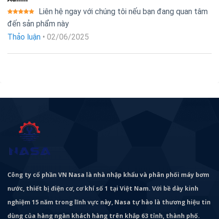
Liên hệ ngay với chúng tôi nếu bạn đang quan tâm
Được xếp
đến sản phẩm này
hạng
5
5
sao
Thảo luận
•
02/06/2025
Công ty cổ phần VN Nasa là nhà nhập khẩu và phân phối máy bơm
nước, thiết bị điện cơ, cơ khí số 1 tại Việt Nam. Với bề dày kinh
nghiệm 15 năm trong lĩnh vực này, Nasa tự hào là thương hiệu tin
dùng của hàng ngàn khách hàng trên khắp 63 tỉnh, thành phố.