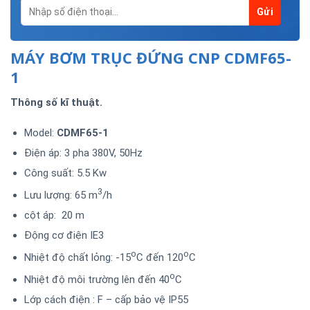
MÁY BƠM TRỤC ĐỨNG CNP CDMF65-
1
Thông số kĩ thuật.
Model:
CDMF65-1
Điện áp: 3 pha 380V, 50Hz
Công suất: 5.5 Kw
3
Lưu lượng: 65 m
/h
cột áp: 20 m
Động cơ điện IE3
o
o
Nhiệt độ chất lỏng: -15
C đến 120
C
o
Nhiệt độ môi trường lên đến 40
C
Lớp cách điện : F – cấp bảo vệ IP55