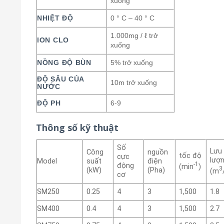
xuống
NHIỆT ĐỘ
0 ° C – 40 ° C
1.000mg / ℓ trở
ION CLO
xuống
NỒNG ĐỘ BÙN
5% trở xuống
ĐỘ SÂU CỦA
10m trở xuống
NƯỚC
ĐỘ PH
6-9
Thông số kỹ thuật
Số
Lưu
Công
nguồn
tốc độ
cực
lượ
Model
suất
điện
-1
động
(min
)
3
(kW)
(Pha)
(m
cơ
SM250
0.25
4
3
1,500
1.8
SM400
0.4
4
3
1,500
2.7