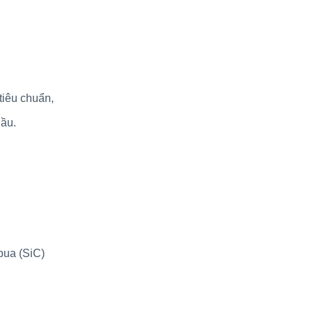
tiêu chuẩn,
dầu.
bua (SiC)