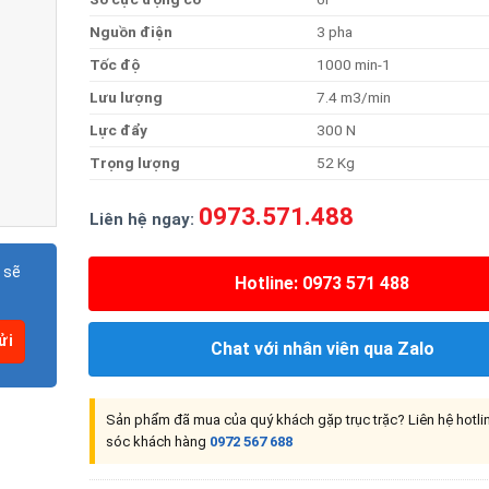
Nguồn
điện
3 pha
Tốc
độ
1000 min-1
Lưu
lượng
7.4 m3/min
Lực
đẩy
300 N
Trọng
lượng
52 Kg
0973.571.488
Liên hệ ngay:
 sẽ
Hotline: 0973 571 488
Chat với nhân viên qua Zalo
Sản phẩm đã mua của quý khách gặp trục trặc? Liên hệ hotl
sóc khách hàng
0972 567 688