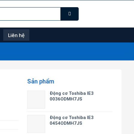
Liên hệ
Sản phẩm
Động cơ Toshiba IE3
0036ODMH7JS
Động cơ Toshiba IE3
0454ODMH7JS