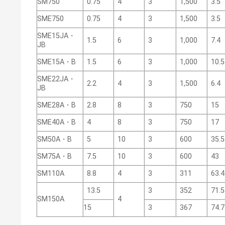
SM750
0.75
4
3
1,500
3.5
SME750
0.75
4
3
1,500
3.5
SME15JA・
1.5
6
3
1,000
7.4
JB
SME15A・B
1.5
6
3
1,000
10.5
SME22JA・
2.2
4
3
1,500
6.4
JB
SME28A・B
2.8
8
3
750
15
SME40A・B
4
8
3
750
17
SM50A・B
5
10
3
600
35.5
SM75A・B
7.5
10
3
600
43
SM110A
8.8
4
3
311
63.4
13.5
3
352
71.5
SM150A
4
15
3
367
74.7