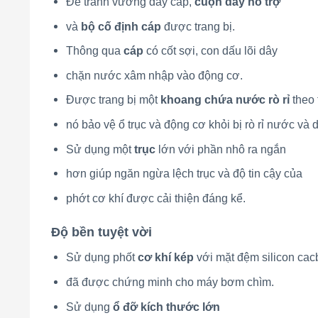
Để tránh vướng dây cáp,
cuộn dây hỗ trợ
và
bộ cố định cáp
được trang bị.
Thông qua
cáp
có cốt sợi, con dấu lõi dây
chặn nước xâm nhập vào động cơ.
Được trang bị một
khoang chứa nước rò rỉ
theo 
nó bảo vệ ổ trục và động cơ khỏi bị rò rỉ nước và 
Sử dụng một
trục
lớn với phần nhô ra ngắn
hơn giúp ngăn ngừa lệch trục và độ tin cậy của
phớt cơ khí được cải thiện đáng kể.
Độ bền tuyệt vời
Sử dụng phốt
cơ khí kép
với mặt đệm silicon cac
đã được chứng minh cho máy bơm chìm.
Sử dụng
ổ đỡ kích thước lớn