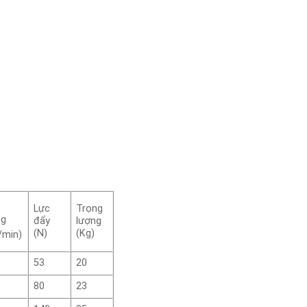
Lực
Trọng
ng
đẩy
lượng
(N)
(Kg)
/min)
53
20
80
23