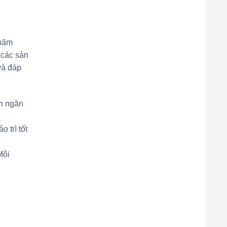
 năm
 các sản
và đáp
ch ngăn
 trì tốt
Môi