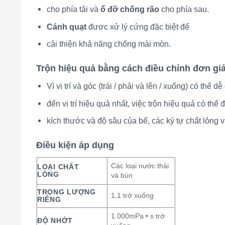
cho phía tải và
ổ đỡ chống rão
cho phía sau.
Cánh quạt
được xử lý cứng đặc biệt để
cải thiện khả năng chống mài mòn.
Trộn hiệu quả bằng cách điều chỉnh đơn gi
Vì vị trí và góc (trái / phải và lên / xuống) có thể 
đến vị trí hiệu quả nhất, việc trộn hiệu quả có th
kích thước và độ sâu của bể, các ký tự chất lỏng v
Điều kiện áp dụng
Các loại nước thải
LOẠI CHẤT
LỎNG
và bùn
TRỌNG LƯỢNG
1,1 trở xuống
RIÊNG
1.000mPa • s trở
ĐỘ NHỚT