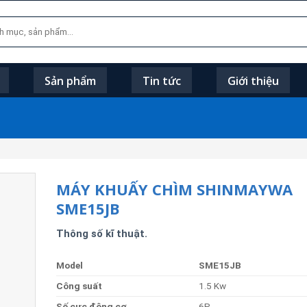
Sản phẩm
Tin tức
Giới thiệu
MÁY KHUẤY CHÌM SHINMAYWA
SME15JB
Thông số kĩ thuật.
Model
SME15JB
Công
suất
1.5 Kw
Số
cực
động
cơ
6P