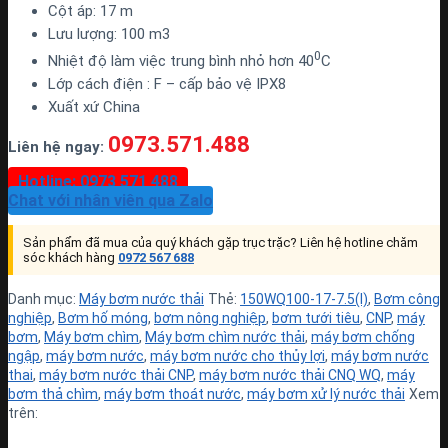
Cột áp: 17 m
Lưu lượng: 100 m3
0
Nhiệt độ làm việc trung bình nhỏ hơn 40
C
Lớp cách điện : F – cấp bảo vệ IPX8
Xuất xứ China
0973.571.488
Liên hệ ngay:
Hotline: 0973 571 488
Chat với nhân viên qua Zalo
Sản phẩm đã mua của quý khách gặp trục trặc? Liên hệ hotline chăm
sóc khách hàng
0972 567 688
Danh mục:
Máy bơm nước thải
Thẻ:
150WQ100-17-7.5(I)
,
Bơm công
nghiệp
,
Bơm hố móng
,
bơm nông nghiệp
,
bơm tưới tiêu
,
CNP
,
máy
bơm
,
Máy bơm chìm
,
Máy bơm chìm nước thải
,
máy bơm chống
ngập
,
máy bơm nước
,
máy bơm nước cho thủy lợi
,
máy bơm nước
thai
,
máy bơm nước thải CNP
,
máy bơm nước thải CNQ WQ
,
máy
bơm thả chìm
,
máy bơm thoát nước
,
máy bơm xử lý nước thải
Xem
trên: