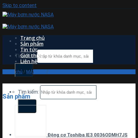
Skip to content
Trang chủ
Sản phẩm
Tin tức
Giới thiệu
Tìm kiếm:
Liên hệ
Trang chủ
/
MÁY BƠM
/
Máy bơm nước thải
Tìm kiếm:
Sản phẩm
Động cơ Toshiba IE3 0036ODMH7JS