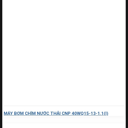
MÁY BƠM CHÌM NƯỚC THẢI CNP 40WQ15-13-1.1(I)