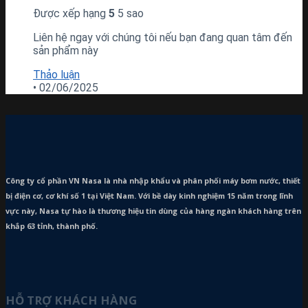
Được xếp hạng
5
5 sao
Liên hệ ngay với chúng tôi nếu bạn đang quan tâm đến
sản phẩm này
Thảo luận
•
02/06/2025
Công ty cổ phần VN Nasa là nhà nhập khẩu và phân phối máy bơm
nước, thiết
bị điện cơ, cơ khí số 1 tại Việt Nam. Với bề dày kinh nghiệm 15 năm trong lĩnh
vực này, Nasa tự hào là thương hiệu tin dùng của hàng ngàn khách hàng trên
khắp 63 tỉnh, thành phố.
HỖ TRỢ KHÁCH HÀNG