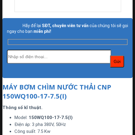
Hãy để lại
SĐT, chuyên viên tư vấn
của chúng tôi sẽ gọi
ngay cho bạn
miễn phí!
MÁY BƠM CHÌM NƯỚC THẢI CNP
150WQ100-17-7.5(I)
Thông số kĩ thuật.
Model:
150WQ100-17-7.5(I)
Điện áp: 3 pha 380V, 50Hz
Công suất: 7.5 Kw