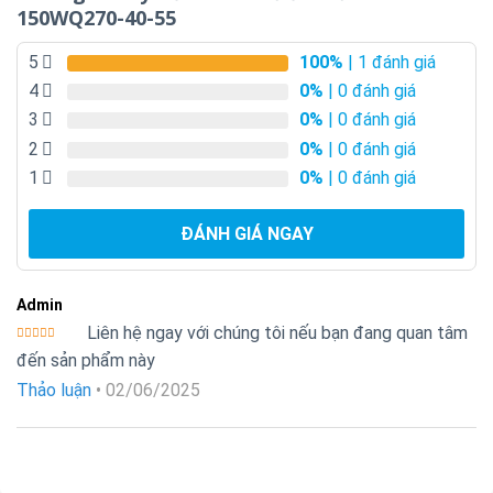
150WQ270-40-55
5
100%
| 1 đánh giá
4
0%
| 0 đánh giá
3
0%
| 0 đánh giá
2
0%
| 0 đánh giá
1
0%
| 0 đánh giá
ĐÁNH GIÁ NGAY
Admin
Liên hệ ngay với chúng tôi nếu bạn đang quan tâm
Được xếp
đến sản phẩm này
hạng
5
5
sao
Thảo luận
•
02/06/2025