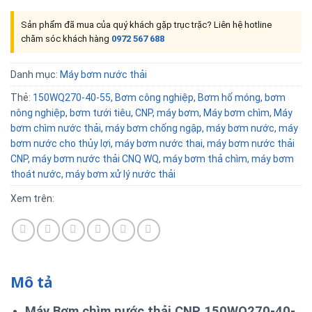
Sản phẩm đã mua của quý khách gặp trục trặc? Liên hệ hotline
chăm sóc khách hàng
0972 567 688
Danh mục:
Máy bơm nước thải
Thẻ:
150WQ270-40-55
,
Bơm công nghiệp
,
Bơm hố móng
,
bơm
nông nghiệp
,
bơm tưới tiêu
,
CNP
,
máy bơm
,
Máy bơm chìm
,
Máy
bơm chìm nước thải
,
máy bơm chống ngập
,
máy bơm nước
,
máy
bơm nước cho thủy lợi
,
máy bơm nước thai
,
máy bơm nước thải
CNP
,
máy bơm nước thải CNQ WQ
,
máy bơm thả chìm
,
máy bơm
thoát nước
,
máy bơm xử lý nước thải
Xem trên:
Mô tả
Máy Bơm chìm nước thải CNP 150WQ270-40-