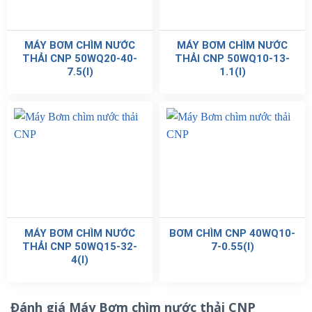
MÁY BƠM CHÌM NƯỚC
MÁY BƠM CHÌM NƯỚC
THẢI CNP 50WQ20-40-
THẢI CNP 50WQ10-13-
7.5(I)
1.1(I)
MÁY BƠM CHÌM NƯỚC
BƠM CHÌM CNP 40WQ10-
THẢI CNP 50WQ15-32-
7-0.55(I)
4(I)
Đánh giá Máy Bơm chìm nước thải CNP