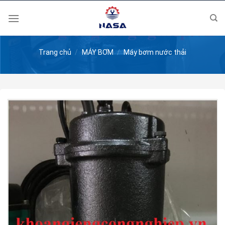
Skip
to
content
Trang chủ
/
MÁY BƠM
/
Máy bơm nước thải