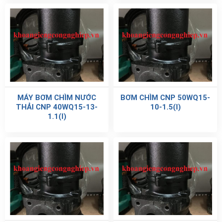
MÁY BƠM CHÌM NƯỚC
BƠM CHÌM CNP 50WQ15-
THẢI CNP 40WQ15-13-
10-1.5(I)
1.1(I)