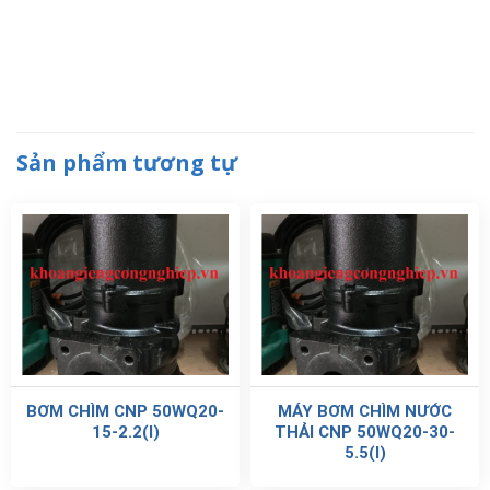
Sản phẩm tương tự
BƠM CHÌM CNP 50WQ20-
MÁY BƠM CHÌM NƯỚC
15-2.2(I)
THẢI CNP 50WQ20-30-
5.5(I)