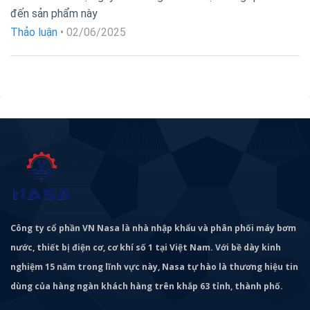
Được xếp
đến sản phẩm này
hạng
5
5
sao
Thảo luận
•
02/06/2025
Công ty cổ phần VN Nasa là nhà nhập khẩu và phân phối máy bơm
nước, thiết bị điện cơ, cơ khí số 1 tại Việt Nam. Với bề dày kinh
nghiệm 15 năm trong lĩnh vực này, Nasa tự hào là thương hiệu tin
dùng của hàng ngàn khách hàng trên khắp 63 tỉnh, thành phố.