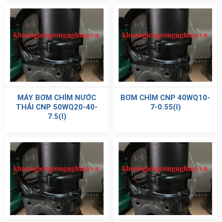
MÁY BƠM CHÌM NƯỚC
BƠM CHÌM CNP 40WQ10-
THẢI CNP 50WQ20-40-
7-0.55(I)
7.5(I)