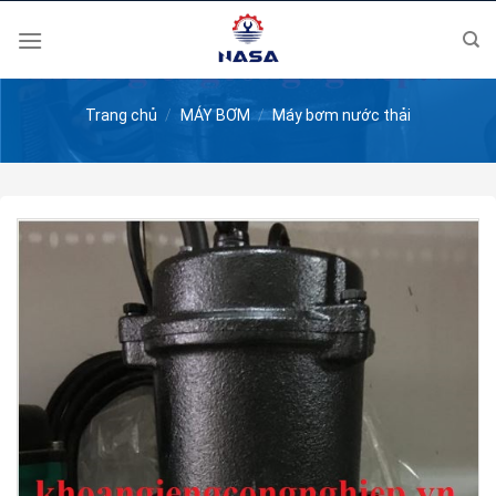
Skip
to
content
Trang chủ
/
MÁY BƠM
/
Máy bơm nước thải