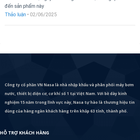
Được xếp
đến sản phẩm này
hạng
5
5
sao
Thảo luận
•
02/06/2025
Công ty cổ phần VN Nasa là nhà nhập khẩu và phân phối máy bơm
nước, thiết bị điện cơ, cơ khí số 1 tại Việt Nam. Với bề dày kinh
nghiệm 15 năm trong lĩnh vực này, Nasa tự hào là thương hiệu tin
dùng của hàng ngàn khách hàng trên khắp 63 tỉnh, thành phố.
HỖ TRỢ KHÁCH HÀNG