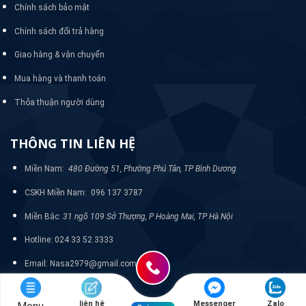
Chính sách bảo mật
Chính sách đổi trả hàng
Giao hàng & vận chuyển
Mua hàng và thanh toán
Thỏa thuận người dùng
THÔNG TIN LIÊN HỆ
Miền Nam:
480 Đường 51, Phường Phú Tân, TP Bình Dương
CSKH Miền Nam: 096 137 3787
Miền Bắc:
31 ngõ 109 Sở Thượng, P Hoàng Mai, TP Hà Nội
Hotline: 024 33 52 3333
Email: Nasa2979@gmail.com
liên hệ
Messenger
Zalo