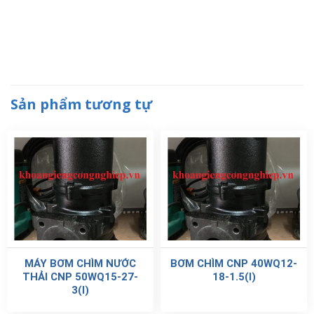
Sản phẩm tương tự
MÁY BƠM CHÌM NƯỚC
BƠM CHÌM CNP 40WQ12-
THẢI CNP 50WQ15-27-
18-1.5(I)
3(I)