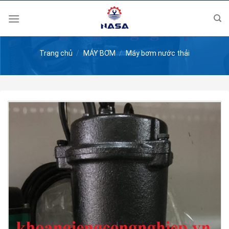
Skip
to
content
Trang chủ
/
MÁY BƠM
/
Máy bơm nước thải