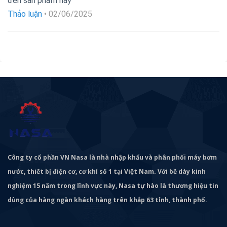
đến sản phẩm này
hạng
5
5
sao
Thảo luận
•
02/06/2025
Công ty cổ phần VN Nasa là nhà nhập khẩu và phân phối máy bơm
nước, thiết bị điện cơ, cơ khí số 1 tại Việt Nam. Với bề dày kinh
nghiệm 15 năm trong lĩnh vực này, Nasa tự hào là thương hiệu tin
dùng của hàng ngàn khách hàng trên khắp 63 tỉnh, thành phố.