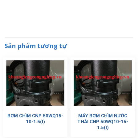
Sản phẩm tương tự
BƠM CHÌM CNP 50WQ15-
MÁY BƠM CHÌM NƯỚC
10-1.5(I)
THẢI CNP 50WQ10-15-
1.5(I)