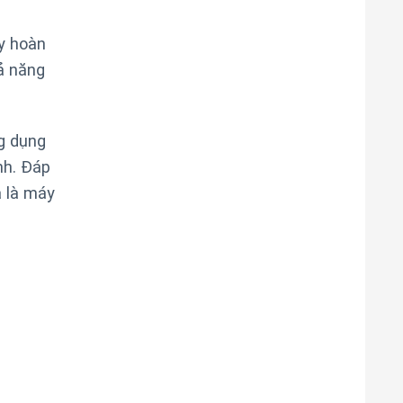
y hoàn
ả năng
g dụng
nh. Đáp
 là máy