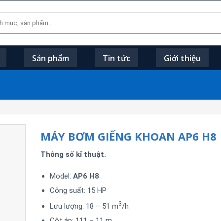
Sản phẩm
Tin tức
Giới thiệu
MÁY BƠM GIẾNG KHOAN AP6 H8
Thông số kĩ thuật.
Model:
AP6 H8
Công suất: 15 HP
3
Lưu lượng: 18 – 51 m
/h
Cột áp: 111 – 11 m