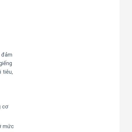
ể đảm
giếng
 tiêu,
g cơ
 ở mức