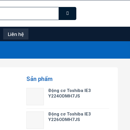
Liên hệ
Sản phẩm
Động cơ Toshiba IE3
Y224ODMH7JS
Động cơ Toshiba IE3
Y226ODMH7JS