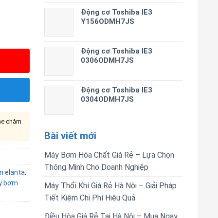
Động cơ Toshiba IE3
Y156ODMH7JS
Động cơ Toshiba IE3
0306ODMH7JS
Động cơ Toshiba IE3
0304ODMH7JS
ine chăm
Bài viết mới
Máy Bơm Hóa Chất Giá Rẻ – Lựa Chọn
Thông Minh Cho Doanh Nghiệp
 elanta
,
y bơm
Máy Thổi Khí Giá Rẻ Hà Nội – Giải Pháp
Tiết Kiệm Chi Phí Hiệu Quả
Điều Hòa Giá Rẻ Tại Hà Nội – Mua Ngay