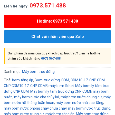
0973.571.488
Liên hệ ngay:
Hotline: 0973 571 488
Chat với nhân viên qua Zalo
Sản phẩm đã mua của quý khách gặp trục trặc? Liên hệ hotline
chăm sóc khách hàng
0972 567 688
Danh mục:
Máy bơm trục đứng
Thẻ:
bơm tăng áp
,
Bơm trục đứng
,
CDM
,
CDM10-17
,
CNP CDM
,
CNP CDM10-17
,
CNP CDMF
,
máy bơm lò hơi
,
Máy bơm ly tâm trục
đứng CNP CDM
,
Máy bơm ly tâm trục đứng CNP CDMF
,
máy bơm
nước
,
máy bơm nước cho thủy lợi
,
máy bơm nước chung cư
,
máy
bơm nước hệ thống tuần hoàn
,
máy bơm nước nhà cao tầng
,
máy bơm nước phòng cháy chữa cháy
,
máy bơm nước trục đứng
,
máy bơm nước trung cư
,
máy bơm tăng áp
,
Máy bơm trục đứng
,