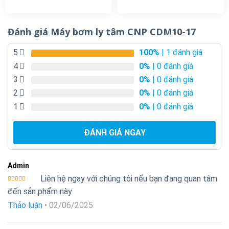
Đánh giá Máy bơm ly tâm CNP CDM10-17
5
100%
| 1 đánh giá
4
0%
| 0 đánh giá
3
0%
| 0 đánh giá
2
0%
| 0 đánh giá
1
0%
| 0 đánh giá
ĐÁNH GIÁ NGAY
Admin
Liên hệ ngay với chúng tôi nếu bạn đang quan tâm
Được xếp
đến sản phẩm này
hạng
5
5
sao
Thảo luận
•
02/06/2025