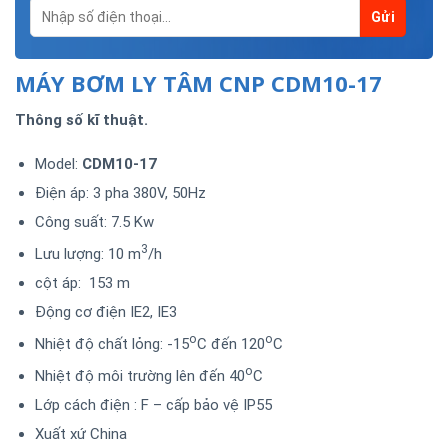
MÁY BƠM LY TÂM CNP CDM10-17
Thông số kĩ thuật.
Model:
CDM10-17
Điện áp: 3 pha 380V, 50Hz
Công suất: 7.5 Kw
3
Lưu lượng: 10 m
/h
cột áp: 153 m
Động cơ điện IE2, IE3
o
o
Nhiệt độ chất lỏng: -15
C đến 120
C
o
Nhiệt độ môi trường lên đến 40
C
Lớp cách điện : F – cấp bảo vệ IP55
Xuất xứ China