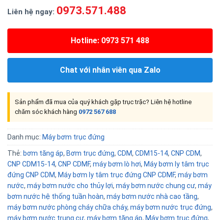
0973.571.488
Liên hệ ngay:
Hotline: 0973 571 488
Chat với nhân viên qua Zalo
Sản phẩm đã mua của quý khách gặp trục trặc? Liên hệ hotline
chăm sóc khách hàng
0972 567 688
Danh mục:
Máy bơm trục đứng
Thẻ:
bơm tăng áp
,
Bơm trục đứng
,
CDM
,
CDM15-14
,
CNP CDM
,
CNP CDM15-14
,
CNP CDMF
,
máy bơm lò hơi
,
Máy bơm ly tâm trục
đứng CNP CDM
,
Máy bơm ly tâm trục đứng CNP CDMF
,
máy bơm
nước
,
máy bơm nước cho thủy lợi
,
máy bơm nước chung cư
,
máy
bơm nước hệ thống tuần hoàn
,
máy bơm nước nhà cao tầng
,
máy bơm nước phòng cháy chữa cháy
,
máy bơm nước trục đứng
,
máy bơm nước trung cư
,
máy bơm tăng áp
,
Máy bơm trục đứng
,