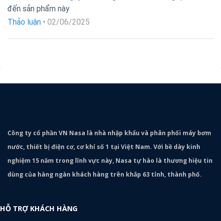
Được xếp
đến sản phẩm này
hạng
5
5
sao
Thảo luận
•
02/06/2025
Công ty cổ phần VN Nasa là nhà nhập khẩu và phân phối máy bơm
nước, thiết bị điện cơ, cơ khí số 1 tại Việt Nam. Với bề dày kinh
nghiệm 15 năm trong lĩnh vực này, Nasa tự hào là thương hiệu tin
dùng của hàng ngàn khách hàng trên khắp 63 tỉnh, thành phố.
HỖ TRỢ KHÁCH HÀNG