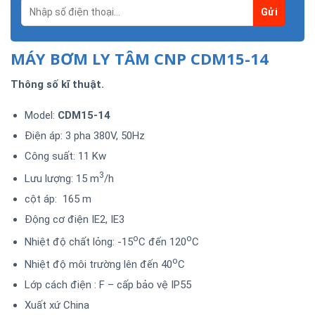
MÁY BƠM LY TÂM CNP CDM15-14
Thông số kĩ thuật.
Model:
CDM15-14
Điện áp: 3 pha 380V, 50Hz
Công suất: 11 Kw
3
Lưu lượng: 15 m
/h
cột áp: 165 m
Động cơ điện IE2, IE3
o
o
Nhiệt độ chất lỏng: -15
C đến 120
C
o
Nhiệt độ môi trường lên đến 40
C
Lớp cách điện : F – cấp bảo vệ IP55
Xuất xứ China