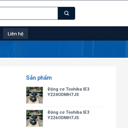
Liên hệ
Sản phẩm
0
Động cơ Toshiba IE3
Y224ODMH7JS
Động cơ Toshiba IE3
Y226ODMH7JS