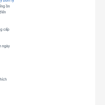
y bơm ly
ếng ồn
 đến
ng cấp
n ngày
hích