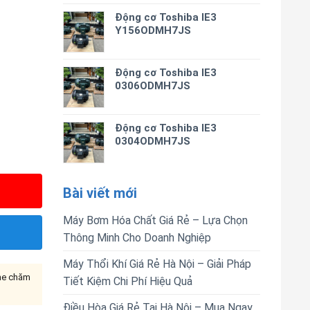
Động cơ Toshiba IE3
Y156ODMH7JS
Động cơ Toshiba IE3
0306ODMH7JS
Động cơ Toshiba IE3
0304ODMH7JS
Bài viết mới
Máy Bơm Hóa Chất Giá Rẻ – Lựa Chọn
Thông Minh Cho Doanh Nghiệp
Máy Thổi Khí Giá Rẻ Hà Nội – Giải Pháp
ine chăm
Tiết Kiệm Chi Phí Hiệu Quả
Điều Hòa Giá Rẻ Tại Hà Nội – Mua Ngay