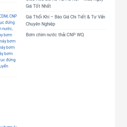
Giá Tốt Nhất
 CDM
,
CNP
Giá Thổi Khí – Báo Giá Chi Tiết & Tư Vấn
rục đứng
Chuyên Nghiệp
m nước
,
Bơm chìm nước thải CNP WQ
y bơm
máy bơm
áy bơm
áy bơm
rục đứng
uyển