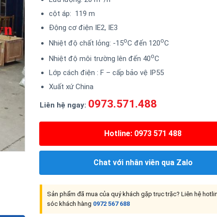
cột áp: 119 m
Động cơ điện IE2, IE3
o
o
Nhiệt độ chất lỏng: -15
C đến 120
C
o
Nhiệt độ môi trường lên đến 40
C
Lớp cách điện : F – cấp bảo vệ IP55
Xuất xứ China
0973.571.488
Liên hệ ngay:
Hotline: 0973 571 488
Chat với nhân viên qua Zalo
Sản phẩm đã mua của quý khách gặp trục trặc? Liên hệ hotl
sóc khách hàng
0972 567 688