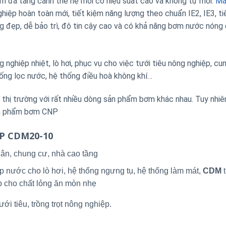
đa tầng cánh thế hệ mới có hiệu suất cao và không tự mồi.
Má
p hoàn toàn mới, tiết kiệm năng lượng theo chuẩn IE2, IE3, ti
áng đẹp, dễ bảo trì, độ tin cậy cao và có khả năng bơm nước nóng
nghiệp nhiệt, lò hơi, phục vụ cho việc tưới tiêu nông nghiệp, cu
ống lọc nước, hệ thống điều hoà không khí…
ị trường với rất nhiều dòng sản phẩm bơm khác nhau. Tuy nhiê
sản phẩm bơm CNP
NP CDM20-10
ân, chung cư, nhà cao tầng
p nước cho lò hơi, hệ thống ngưng tụ, hệ thống làm mát,
CDM
t
p cho chất lỏng ăn mòn nhẹ
ới tiêu, trồng trọt nông nghiệp.