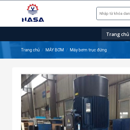
Skip
Tìm
to
kiếm:
content
Trang chủ
Trang chủ
/
MÁY BƠM
/
Máy bơm trục đứng