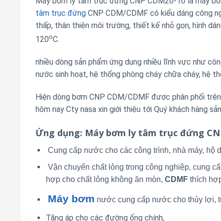
Máy bơm ly tâm trục đứng CNP CDM20-10 là máy bơm 
tâm trục đứng
CNP CDM/CDMF có kiểu dáng công nghiệ
thấp, thân thiện môi trường, thiết kế nhỏ gọn, hình d
o
120
C.
nhiều dòng sản phẩm ứng dụng nhiều lĩnh vực như công 
nước sinh hoạt, hệ thống phòng cháy chữa cháy, hệ th
Hiện dòng bơm CNP CDM/CDMF được phân phối trên th
hôm nay Cty nasa xin giới thiệu tới Quý khách hàng 
Ứng dụng
: Máy bơm ly tâm trục đứng C
Cung cấp nước cho các công trình, nhà máy, hộ d
Vận chuyển chất lỏng trong công nghiệp, cung cấ
hợp cho chất lỏng không ăn mòn,
CDMF
thích hợ
Máy bơm
nước cung cấp nước cho thủy lợi, tư
Tăng áp cho các đường ống chính,