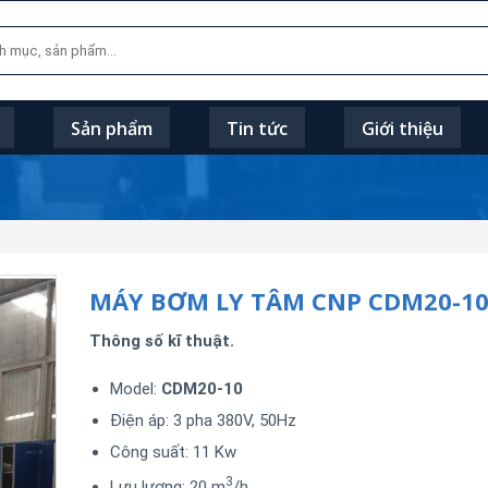
Sản phẩm
Tin tức
Giới thiệu
MÁY BƠM LY TÂM CNP CDM20-1
Thông số kĩ thuật.
Model:
CDM20-10
Điện áp: 3 pha 380V, 50Hz
Công suất: 11 Kw
3
Lưu lượng: 20 m
/h