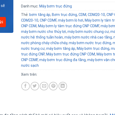
 sẽ
Danh mục:
Máy bơm trục đứng
Thẻ:
bơm tăng áp
,
Bơm trục đứng
,
CDM
,
CDM20-10
,
CNP
CDM20-10
,
CNP CDMF
,
máy bơm lò hơi
,
Máy bơm ly tâm t
CNP CDM
,
Máy bơm ly tâm trục đứng CNP CDMF
,
máy bơ
máy bơm nước cho thủy lợi
,
máy bơm nước chung cư
,
má
nước hệ thống tuần hoàn
,
máy bơm nước nhà cao tầng
,
nước phòng cháy chữa cháy
,
máy bơm nước trục đứng
,
m
nước trung cư
,
máy bơm tăng áp
,
Máy bơm trục đứng
,
m
trục đứng CNP
,
Máy bơm trục đứng CNP CDM
,
Máy bơm t
CNP CDMF
,
máy bơm trục đứng đa tầng
,
máy bơm vận ch
nước sạch
Xem trên: