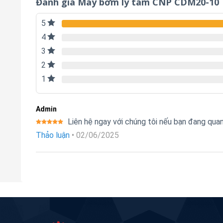
Đánh giá Máy bơm ly tâm CNP CDM20-10
5
4
3
2
1
Admin
Liên hệ ngay với chúng tôi nếu bạn đang qu
Được xếp
Thảo luận
•
02/06/2025
hạng
5
5
sao