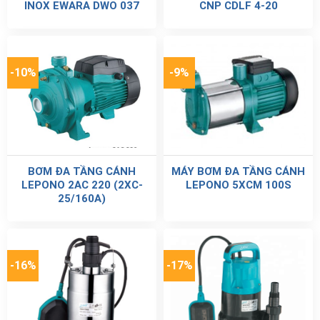
INOX EWARA DWO 037
CNP CDLF 4-20
-10%
-9%
BƠM ĐA TẦNG CÁNH
MÁY BƠM ĐA TẦNG CÁNH
LEPONO 2AC 220 (2XC-
LEPONO 5XCM 100S
25/160A)
-16%
-17%