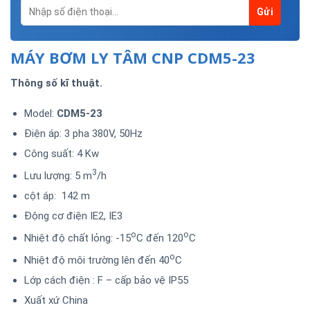
MÁY BƠM LY TÂM CNP CDM5-23
Thông số kĩ thuật.
Model:
CDM5-23
Điện áp: 3 pha 380V, 50Hz
Công suất: 4 Kw
3
Lưu lượng: 5 m
/h
cột áp: 142 m
Động cơ điện IE2, IE3
o
o
Nhiệt độ chất lỏng: -15
C đến 120
C
o
Nhiệt độ môi trường lên đến 40
C
Lớp cách điện : F – cấp bảo vệ IP55
Xuất xứ China