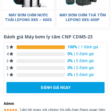
MÁY BƠM CHÌM NƯỚC
MÁY BƠM CHÌM THẢ TÕM
THẢI LEPONO XKS – 400S
LEPONO XKS-400P
Đánh giá Máy bơm ly tâm CNP CDM5-23
100%
| 1 đánh giá
5
0%
| 0 đánh giá
4
0%
| 0 đánh giá
3
0%
| 0 đánh giá
2
0%
| 0 đánh giá
1
ĐÁNH GIÁ NGAY
Admin
Liên hệ ngay với chúng tôi nếu bạn đang quan tâm