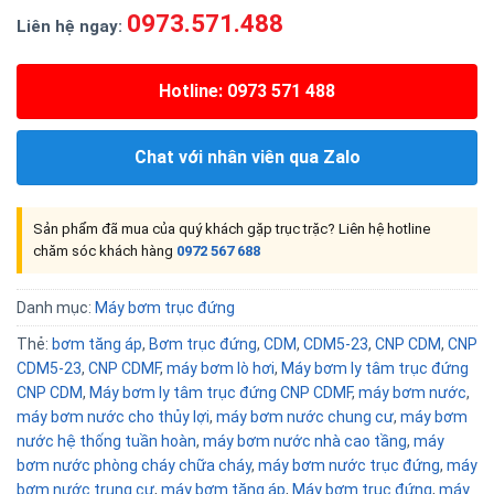
0973.571.488
Liên hệ ngay:
Hotline: 0973 571 488
Chat với nhân viên qua Zalo
Sản phẩm đã mua của quý khách gặp trục trặc? Liên hệ hotline
chăm sóc khách hàng
0972 567 688
Danh mục:
Máy bơm trục đứng
Thẻ:
bơm tăng áp
,
Bơm trục đứng
,
CDM
,
CDM5-23
,
CNP CDM
,
CNP
CDM5-23
,
CNP CDMF
,
máy bơm lò hơi
,
Máy bơm ly tâm trục đứng
CNP CDM
,
Máy bơm ly tâm trục đứng CNP CDMF
,
máy bơm nước
,
máy bơm nước cho thủy lợi
,
máy bơm nước chung cư
,
máy bơm
nước hệ thống tuần hoàn
,
máy bơm nước nhà cao tầng
,
máy
bơm nước phòng cháy chữa cháy
,
máy bơm nước trục đứng
,
máy
bơm nước trung cư
,
máy bơm tăng áp
,
Máy bơm trục đứng
,
máy