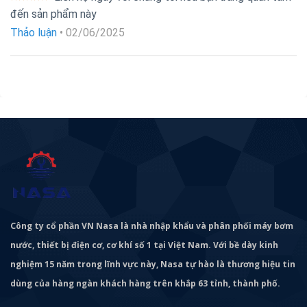
Được xếp
đến sản phẩm này
hạng
5
5
sao
Thảo luận
•
02/06/2025
Công ty cổ phần VN Nasa là nhà nhập khẩu và phân phối máy bơm
nước, thiết bị điện cơ, cơ khí số 1 tại Việt Nam. Với bề dày kinh
nghiệm 15 năm trong lĩnh vực này, Nasa tự hào là thương hiệu tin
dùng của hàng ngàn khách hàng trên khắp 63 tỉnh, thành phố.