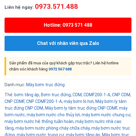
0973.571.488
Liên hệ ngay:
Hotline: 0973 571 488
Chat với nhân viên qua Zalo
Sản phẩm đã mua của quý khách gặp trục trặc? Liên hệ hotline
chăm sóc khách hàng
0972 567 688
Danh mục:
Máy bơm trục đứng
Thẻ:
bơm tăng áp
,
Bơm trục đứng
,
CDM
,
CDMF200-1-A
,
CNP CDM
,
CNP CDMF
,
CNP CDMF200-1-A
,
máy bơm lò hơi
,
Máy bơm ly tâm
trục đứng CNP CDM
,
Máy bơm ly tâm trục đứng CNP CDMF
,
máy
bơm nước
,
máy bơm nước cho thủy lợi
,
máy bơm nước chung cư
,
máy bơm nước hệ thống tuần hoàn
,
máy bơm nước nhà cao
tầng
,
máy bơm nước phòng cháy chữa cháy
,
máy bơm nước trục
đứng
,
máy bơm nước trung cư
,
máy bơm tăng áp
,
Máy bơm trục