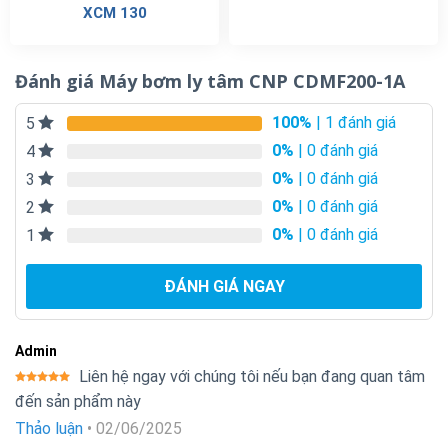
XCM 130
Đánh giá Máy bơm ly tâm CNP CDMF200-1A
100%
| 1 đánh giá
5
0%
| 0 đánh giá
4
0%
| 0 đánh giá
3
0%
| 0 đánh giá
2
0%
| 0 đánh giá
1
ĐÁNH GIÁ NGAY
Admin
Liên hệ ngay với chúng tôi nếu bạn đang quan tâm
Được xếp
đến sản phẩm này
hạng
5
5
sao
Thảo luận
•
02/06/2025