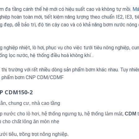
đa tầng cánh thế hệ mới có hiệu suất cao và không tự mồi.
Má
p hoàn toàn mới, tiết kiệm năng lượng theo chuẩn IE2, IE3, ti
áng đẹp, dễ bảo trì, độ tin cậy cao và có khả năng bơm nước nóng
nghiệp nhiệt, lò hơi, phục vụ cho việc tưới tiêu nông nghiệp, cu
ống lọc nước, hệ thống điều hoà không khí…
ị trường với rất nhiều dòng sản phẩm bơm khác nhau. Tuy nhiê
g sản phẩm bơm CNP CDM/CDMF
NP CDM150-2
ân, chung cư, nhà cao tầng
p nước cho lò hơi, hệ thống ngưng tụ, hệ thống làm mát,
CDM
t
p cho chất lỏng ăn mòn nhẹ
ới tiêu, trồng trọt nông nghiệp.