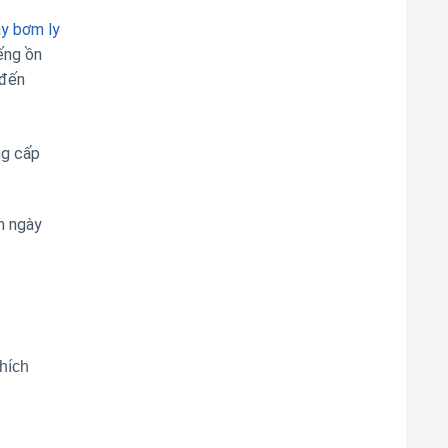
y bơm ly
ếng ồn
 đến
ng cấp
n ngày
hích