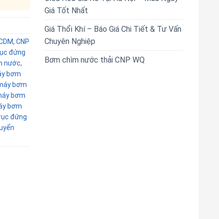
Giá Tốt Nhất
Giá Thổi Khí – Báo Giá Chi Tiết & Tư Vấn
Chuyên Nghiệp
 CDM
,
CNP
rục đứng
Bơm chìm nước thải CNP WQ
m nước
,
y bơm
máy bơm
áy bơm
áy bơm
rục đứng
uyển