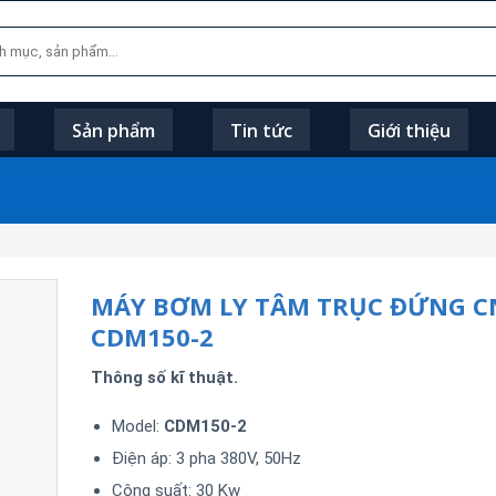
Sản phẩm
Tin tức
Giới thiệu
MÁY BƠM LY TÂM TRỤC ĐỨNG C
CDM150-2
Thông số kĩ thuật.
Model:
CDM150-2
Điện áp: 3 pha 380V, 50Hz
Công suất: 30 Kw