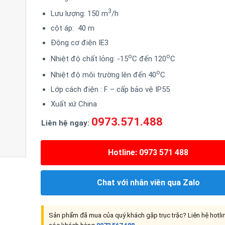
3
Lưu lượng: 150 m
/h
cột áp: 40 m
Động cơ điện IE3
o
o
Nhiệt độ chất lỏng: -15
C đến 120
C
o
Nhiệt độ môi trường lên đến 40
C
Lớp cách điện : F – cấp bảo vệ IP55
Xuất xứ China
0973.571.488
Liên hệ ngay:
Hotline: 0973 571 488
Chat với nhân viên qua Zalo
Sản phẩm đã mua của quý khách gặp trục trặc? Liên hệ hotl