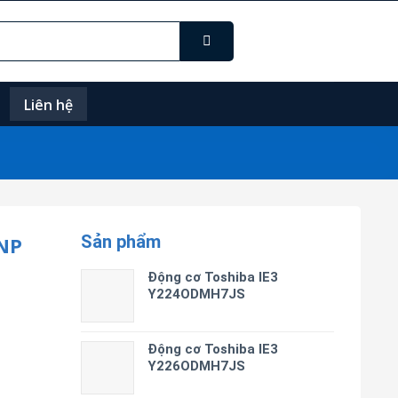
Liên hệ
Sản phẩm
NP
Động cơ Toshiba IE3
Y224ODMH7JS
Động cơ Toshiba IE3
Y226ODMH7JS