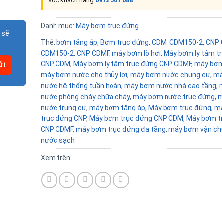
sóc khách hàng
0972 567 688
Danh mục:
Máy bơm trục đứng
 sẽ
Thẻ:
bơm tăng áp
,
Bơm trục đứng
,
CDM
,
CDM150-2
,
CNP
CDM150-2
,
CNP CDMF
,
máy bơm lò hơi
,
Máy bơm ly tâm t
CNP CDM
,
Máy bơm ly tâm trục đứng CNP CDMF
,
máy bơ
máy bơm nước cho thủy lợi
,
máy bơm nước chung cư
,
má
nước hệ thống tuần hoàn
,
máy bơm nước nhà cao tầng
,
nước phòng cháy chữa cháy
,
máy bơm nước trục đứng
,
m
nước trung cư
,
máy bơm tăng áp
,
Máy bơm trục đứng
,
m
trục đứng CNP
,
Máy bơm trục đứng CNP CDM
,
Máy bơm t
CNP CDMF
,
máy bơm trục đứng đa tầng
,
máy bơm vận ch
nước sạch
Xem trên: