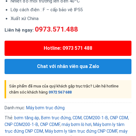
Nhiệt độ môi trường lên đến 40
C
Lớp cách điện : F – cấp bảo vệ IP55
Xuất xứ China
0973.571.488
Liên hệ ngay:
Hotline: 0973 571 488
Chat với nhân viên qua Zalo
Sản phẩm đã mua của quý khách gặp trục trặc? Liên hệ hotline
chăm sóc khách hàng
0972 567 688
Danh mục:
Máy bơm trục đứng
Thẻ:
bơm tăng áp
,
Bơm trục đứng
,
CDM
,
CDM200-1-B
,
CNP CDM
,
CNP CDM200-1-B
,
CNP CDMF
,
máy bơm lò hơi
,
Máy bơm ly tâm
trục đứng CNP CDM
,
Máy bơm ly tâm trục đứng CNP CDMF
,
máy