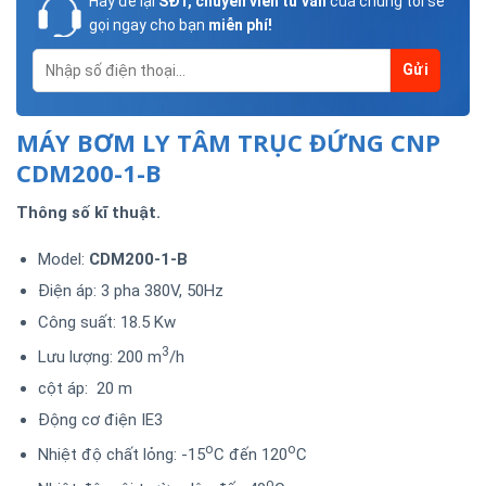
Hãy để lại
SĐT, chuyên viên tư vấn
của chúng tôi sẽ
gọi ngay cho bạn
miễn phí!
MÁY BƠM LY TÂM TRỤC ĐỨNG CNP
CDM200-1-B
Thông số kĩ thuật.
Model:
CDM200-1-B
Điện áp: 3 pha 380V, 50Hz
Công suất: 18.5 Kw
3
Lưu lượng: 200 m
/h
cột áp: 20 m
Động cơ điện IE3
o
o
Nhiệt độ chất lỏng: -15
C đến 120
C
o