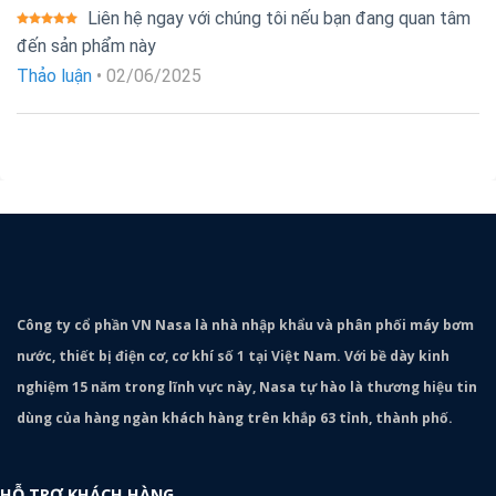
Liên hệ ngay với chúng tôi nếu bạn đang quan tâm
Được xếp
đến sản phẩm này
hạng
5
5
sao
Thảo luận
•
02/06/2025
Công ty cổ phần VN Nasa là nhà nhập khẩu và phân phối máy bơm
nước, thiết bị điện cơ, cơ khí số 1 tại Việt Nam. Với bề dày kinh
nghiệm 15 năm trong lĩnh vực này, Nasa tự hào là thương hiệu tin
dùng của hàng ngàn khách hàng trên khắp 63 tỉnh, thành phố.
HỖ TRỢ KHÁCH HÀNG