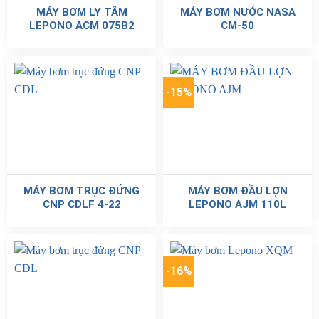
MÁY BƠM LY TÂM
MÁY BƠM NƯỚC NASA
LEPONO ACM 075B2
CM-50
-15%
MÁY BƠM TRỤC ĐỨNG
MÁY BƠM ĐẦU LỢN
CNP CDLF 4-22
LEPONO AJM 110L
-16%