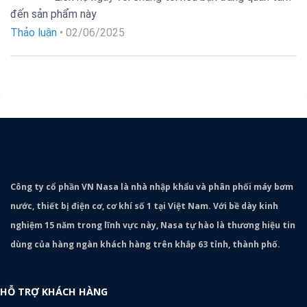
Được xếp
đến sản phẩm này
hạng
5
5
sao
Thảo luận
•
02/06/2025
Công ty cổ phần VN Nasa là nhà nhập khẩu và phân phối máy bơm
nước, thiết bị điện cơ, cơ khí số 1 tại Việt Nam. Với bề dày kinh
nghiệm 15 năm trong lĩnh vực này, Nasa tự hào là thương hiệu tin
dùng của hàng ngàn khách hàng trên khắp 63 tỉnh, thành phố.
HỖ TRỢ KHÁCH HÀNG