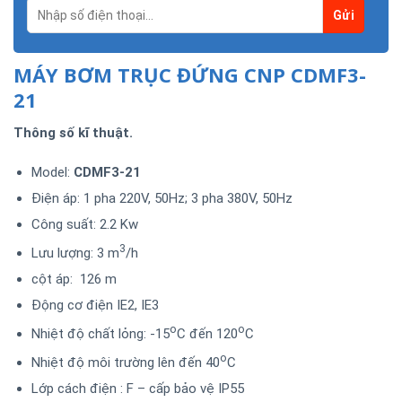
MÁY BƠM TRỤC ĐỨNG CNP CDMF3-
21
Thông số kĩ thuật.
Model:
CDMF3-21
Điện áp: 1 pha 220V, 50Hz; 3 pha 380V, 50Hz
Công suất: 2.2 Kw
3
Lưu lượng: 3 m
/h
cột áp: 126 m
Động cơ điện IE2, IE3
o
o
Nhiệt độ chất lỏng: -15
C đến 120
C
o
Nhiệt độ môi trường lên đến 40
C
Lớp cách điện : F – cấp bảo vệ IP55