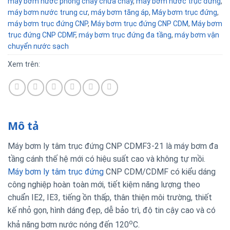
máy bơm nước phòng cháy chữa cháy
,
máy bơm nước trục đứng
,
máy bơm nước trung cư
,
máy bơm tăng áp
,
Máy bơm trục đứng
,
máy bơm trục đứng CNP
,
Máy bơm trục đứng CNP CDM
,
Máy bơm
trục đứng CNP CDMF
,
máy bơm trục đứng đa tầng
,
máy bơm vận
chuyển nước sạch
Xem trên:
Mô tả
Máy bơm ly tâm trục đứng CNP CDMF3-21 là máy bơm đa
tầng cánh thế hệ mới có hiệu suất cao và không tự mồi.
Máy bơm ly tâm trục đứng
CNP CDM/CDMF có kiểu dáng
công nghiệp hoàn toàn mới, tiết kiệm năng lượng theo
chuẩn IE2, IE3, tiếng ồn thấp, thân thiện môi trường, thiết
kế nhỏ gọn, hình dáng đẹp, dễ bảo trì, độ tin cậy cao và có
o
khả năng bơm nước nóng đến 120
C.