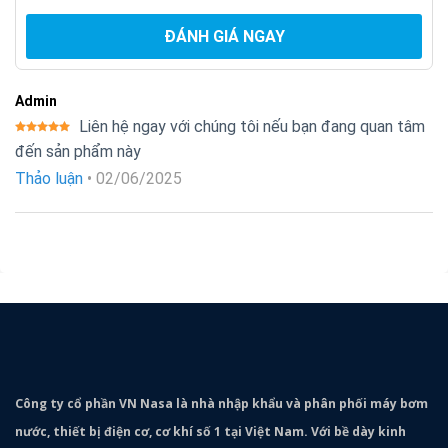
ĐÁNH GIÁ NGAY
Admin
Liên hệ ngay với chúng tôi nếu bạn đang quan tâm
Được xếp
đến sản phẩm này
hạng
5
5
sao
Thảo luận
•
02/06/2025
Công ty cổ phần VN Nasa là nhà nhập khẩu và phân phối máy bơm
nước, thiết bị điện cơ, cơ khí số 1 tại Việt Nam. Với bề dày kinh