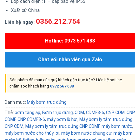
Lớp cách điện : F – cấp bảo vệ IP55
Xuất xứ China
0356.212.754
Liên hệ ngay:
Hotline: 0973 571 488
Chat với nhân viên qua Zalo
Sản phẩm đã mua của quý khách gặp trục trặc? Liên hệ hotline
chăm sóc khách hàng
0972 567 688
Danh mục:
Máy bơm trục đứng
Thẻ:
bơm tăng áp
,
Bơm trục đứng
,
CDM
,
CDMF3-6
,
CNP CDM
,
CNP
CDMF
,
CNP CDMF3-6
,
máy bơm lò hơi
,
Máy bơm ly tâm trục đứng
CNP CDM
,
Máy bơm ly tâm trục đứng CNP CDMF
,
máy bơm nước
,
máy bơm nước cho thủy lợi
,
máy bơm nước chung cư
,
máy bơm
nước hệ thống tuần hoàn
,
máy bơm nước nhà cao tầng
,
máy