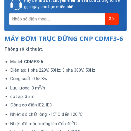
Hãy để lại
SĐT, chuyên viên tư vấn
của chúng tôi sẽ
gọi ngay cho bạn
miễn phí!
MÁY BƠM TRỤC ĐỨNG CNP CDMF3-6
Thông số kĩ thuật.
Model:
CDMF3-6
Điện áp: 1 pha 220V, 50Hz; 3 pha 380V, 50Hz
Công suất: 0.55 Kw
3
Lưu lượng: 3 m
/h
cột áp: 35 m
Động cơ điện IE2, IE3
o
o
Nhiệt độ chất lỏng: -15
C đến 120
C
o
Nhiệt độ môi trường lên đến 40
C