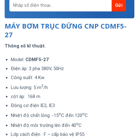
MÁY BƠM TRỤC ĐỨNG CNP CDMF5-
27
Thông số kĩ thuật.
Model:
CDMF5-27
Điện áp: 3 pha 380V, 50Hz
Công suất: 4 Kw
3
Lưu lượng: 5 m
/h
cột áp: 168 m
Động cơ điện IE2, IE3
o
o
Nhiệt độ chất lỏng: -15
C đến 120
C
o
Nhiệt độ môi trường lên đến 40
C
Lớp cách điện : F – cấp bảo vệ IP55