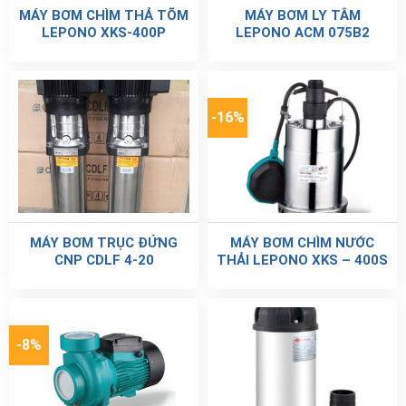
MÁY BƠM CHÌM THẢ TÕM
MÁY BƠM LY TÂM
LEPONO XKS-400P
LEPONO ACM 075B2
-16%
MÁY BƠM TRỤC ĐỨNG
MÁY BƠM CHÌM NƯỚC
CNP CDLF 4-20
THẢI LEPONO XKS – 400S
-8%