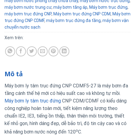
máy bơm nước phòng cháy chữa cháy
,
máy bơm nước trục đứng
,
máy bơm nước trung cư
,
máy bơm tăng áp
,
Máy bơm trục đứng
,
máy bơm trục đứng CNP
,
Máy bơm trục đứng CNP CDM
,
Máy bơm
trục đứng CNP CDMF
,
máy bơm trục đứng đa tầng
,
máy bơm vận
chuyển nước sạch
Xem trên:
Mô tả
Máy bơm ly tâm trục đứng CNP CDMF5-27 là máy bơm đa
tầng cánh thế hệ mới có hiệu suất cao và không tự mồi.
Máy bơm ly tâm trục đứng
CNP CDM/CDMF có kiểu dáng
công nghiệp hoàn toàn mới, tiết kiệm năng lượng theo
chuẩn IE2, IE3, tiếng ồn thấp, thân thiện môi trường, thiết
kế nhỏ gọn, hình dáng đẹp, dễ bảo trì, độ tin cậy cao và có
o
khả năng bơm nước nóng đến 120
C.