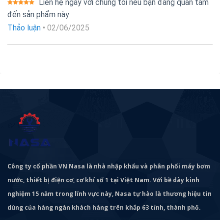
Liên hệ ngay với chúng tôi nếu bạn đang quan tâm
Được xếp
đến sản phẩm này
hạng
5
5
sao
Thảo luận
•
02/06/2025
Công ty cổ phần VN Nasa là nhà nhập khẩu và phân phối máy bơm
nước, thiết bị điện cơ, cơ khí số 1 tại Việt Nam. Với bề dày kinh
nghiệm 15 năm trong lĩnh vực này, Nasa tự hào là thương hiệu tin
dùng của hàng ngàn khách hàng trên khắp 63 tỉnh, thành phố.