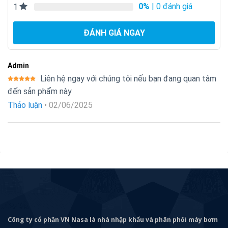
0%
| 0 đánh giá
1
ĐÁNH GIÁ NGAY
Admin
Liên hệ ngay với chúng tôi nếu bạn đang quan tâm
Được xếp
đến sản phẩm này
hạng
5
5
sao
Thảo luận
•
02/06/2025
Công ty cổ phần VN Nasa là nhà nhập khẩu và phân phối máy bơm