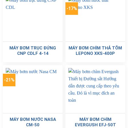
-17%
MÁY BƠM TRỤC ĐỨNG
MÁY BƠM CHÌM THẢ TÕM
CNP CDLF 4-14
LEPONO XKS-400P
-21%
MÁY BƠM NƯỚC NASA
MÁY BƠM CHÌM
CM-50
EVERGUSH EFJ-50T