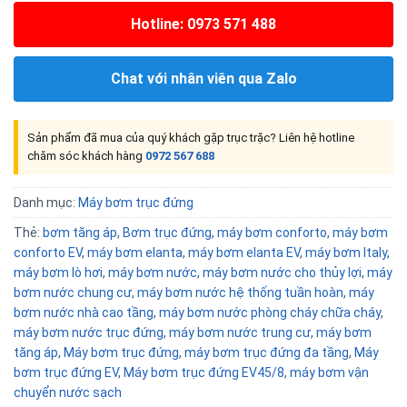
Hotline: 0973 571 488
Chat với nhân viên qua Zalo
Sản phẩm đã mua của quý khách gặp trục trặc? Liên hệ hotline
chăm sóc khách hàng
0972 567 688
Danh mục:
Máy bơm trục đứng
Thẻ:
bơm tăng áp
,
Bơm trục đứng
,
máy bơm conforto
,
máy bơm
conforto EV
,
máy bơm elanta
,
máy bơm elanta EV
,
máy bơm Italy
,
máy bơm lò hơi
,
máy bơm nước
,
máy bơm nước cho thủy lợi
,
máy
bơm nước chung cư
,
máy bơm nước hệ thống tuần hoàn
,
máy
bơm nước nhà cao tầng
,
máy bơm nước phòng cháy chữa cháy
,
máy bơm nước trục đứng
,
máy bơm nước trung cư
,
máy bơm
tăng áp
,
Máy bơm trục đứng
,
máy bơm trục đứng đa tầng
,
Máy
bơm trục đứng EV
,
Máy bơm trục đứng EV45/8
,
máy bơm vận
chuyển nước sạch