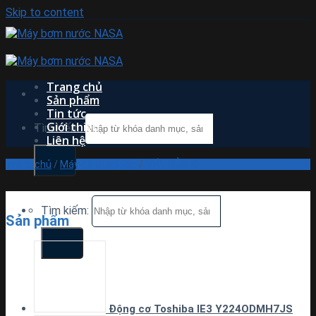
Skip to content
Trang chủ
Sản phẩm
Tin tức
Giới thiệu
Tìm kiếm:
Liên hệ
Trang chủ
/
Máy công nghiệp
/
MÁY RỬA XE
Tìm kiếm:
Sản phẩm
Động cơ Toshiba IE3 Y224ODMH7JS