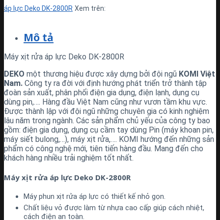
áp lực Deko DK-2800R
Xem trên:
Mô tả
Máy xịt rửa áp lực Deko DK-2800R
DEKO
một thương hiệu được xây dựng bởi đội ngũ
KOMI Việt
Nam.
Công ty ra đời với định hướng phát triển trở thành tập
đoàn sản xuất, phân phối điện gia dụng, điện lạnh, dụng cụ
dùng pin,…. Hàng đầu Việt Nam cũng như vươn tầm khu vực.
Được thành lập với đội ngũ những chuyên gia có kinh nghiệm
lâu năm trong ngành. Các sản phẩm chủ yếu của công ty bao
gồm: điện gia dụng, dụng cụ cầm tay dùng Pin (máy khoan pin,
máy siết bulong,…), máy xịt rửa,…. KOMI hướng đến những sản
phẩm có công nghệ mới, tiên tiến hàng đầu. Mang đến cho
khách hàng nhiều trải nghiệm tốt nhất.
Máy xịt rửa áp lực Deko DK-2800R
Máy phun xịt rửa áp lực có thiết kế nhỏ gọn.
Chất liệu vỏ được làm từ nhựa cao cấp giúp cách nhiệt,
cách điện an toàn.