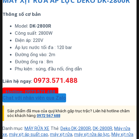
MÁY XỊT RỬA ÁP LỰC DEKO DK-2800R
Thông số cơ bản
Model:
DK-2800R
Công suất: 2800W
Điện áp: 220V
Áp lực nước tối đa : 120 bar
Đường ống vào: 2m
Đường ống ra : 8m
Phụ kiện : súng, đầu nối, ống dẫn
0973.571.488
Liên hệ ngay:
Hotline: 0973 571 488
Chat với nhân viên qua Zalo
Sản phẩm đã mua của quý khách gặp trục trặc? Liên hệ hotline chăm
sóc khách hàng
0972 567 688
Danh mục:
MÁY RỬA XE
Thẻ:
Deko DK-2800R
,
DK-2800R
,
Máy rửa
xe
,
máy xịt áp suất cao
,
máy xịt rửa
,
máy xịt rửa áp lực
,
Máy xịt rửa