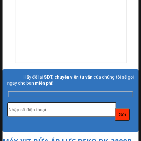
Hãy để lại
SĐT, chuyên viên tư vấn
của chúng tôi sẽ gọi
ngay cho bạn
miễn phí!