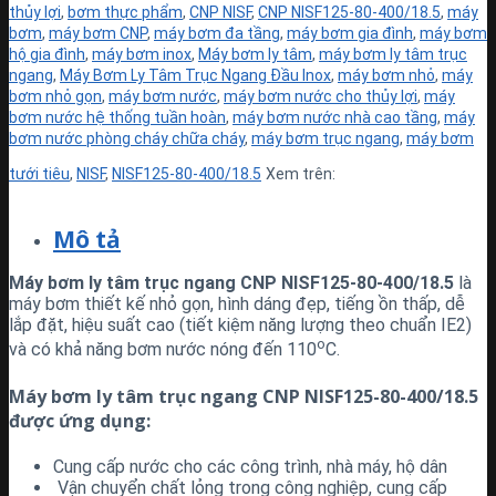
thủy lợi
,
bơm thực phẩm
,
CNP NISF
,
CNP NISF125-80-400/18.5
,
máy
bơm
,
máy bơm CNP
,
máy bơm đa tầng
,
máy bơm gia đình
,
máy bơm
hộ gia đình
,
máy bơm inox
,
Máy bơm ly tâm
,
máy bơm ly tâm trục
ngang
,
Máy Bơm Ly Tâm Trục Ngang Đầu Inox
,
máy bơm nhỏ
,
máy
bơm nhỏ gọn
,
máy bơm nước
,
máy bơm nước cho thủy lợi
,
máy
bơm nước hệ thống tuần hoàn
,
máy bơm nước nhà cao tầng
,
máy
bơm nước phòng cháy chữa cháy
,
máy bơm trục ngang
,
máy bơm
tưới tiêu
,
NISF
,
NISF125-80-400/18.5
Xem trên:
Mô tả
Máy bơm ly tâm trục ngang CNP NISF125-80-400/18.5
là
máy bơm thiết kế nhỏ gọn, hình dáng đẹp, tiếng ồn thấp, dễ
lắp đặt, hiệu suất cao (tiết kiệm năng lượng theo chuẩn IE2)
o
và có khả năng bơm nước nóng đến 110
C.
Máy bơm ly tâm trục ngang CNP NISF125-80-400/18.5
được ứng dụng
:
Cung cấp nước cho các công trình, nhà máy, hộ dân
Vận chuyển chất lỏng trong công nghiệp, cung cấp