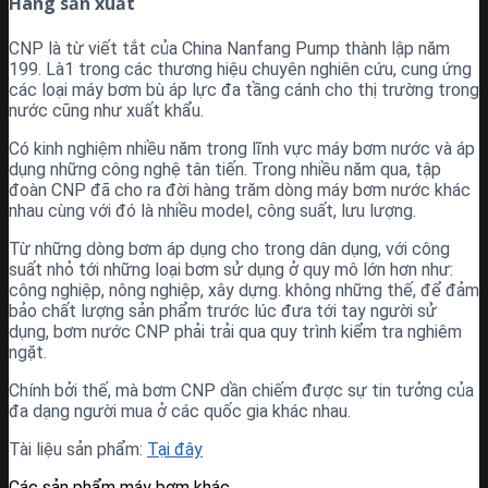
Hãng sản xuất
CNP là từ viết tắt của China Nanfang Pump thành lập năm
199. Là1 trong các thương hiệu chuyên nghiên cứu, cung ứng
các loại máy bơm bù áp lực đa tầng cánh cho thị trường trong
nước cũng như xuất khẩu.
Có kinh nghiệm nhiều năm trong lĩnh vực máy bơm nước và áp
dụng những công nghệ tân tiến. Trong nhiều năm qua, tập
đoàn CNP đã cho ra đời hàng trăm dòng máy bơm nước khác
nhau cùng với đó là nhiều model, công suất, lưu lượng.
Từ những dòng bơm áp dụng cho trong dân dụng, với công
suất nhỏ tới những loại bơm sử dụng ở quy mô lớn hơn như:
công nghiệp, nông nghiệp, xây dựng. không những thế, để đảm
bảo chất lượng sản phẩm trước lúc đưa tới tay người sử
dụng, bơm nước CNP phải trải qua quy trình kiểm tra nghiêm
ngặt.
Chính bởi thế, mà bơm CNP dần chiếm được sự tin tưởng của
đa dạng người mua ở các quốc gia khác nhau.
Tài liệu sản phẩm:
Tại đây
Các sản phẩm máy bơm khác