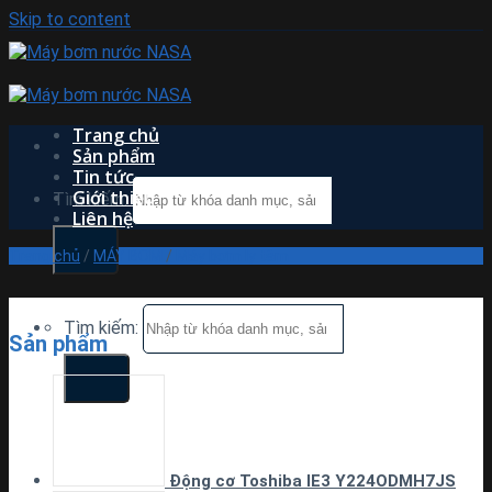
Skip to content
Trang chủ
Sản phẩm
Tin tức
Giới thiệu
Tìm kiếm:
Liên hệ
Trang chủ
/
MÁY BƠM
/
Máy bơm ly tâm
Tìm kiếm:
Sản phẩm
Động cơ Toshiba IE3 Y224ODMH7JS