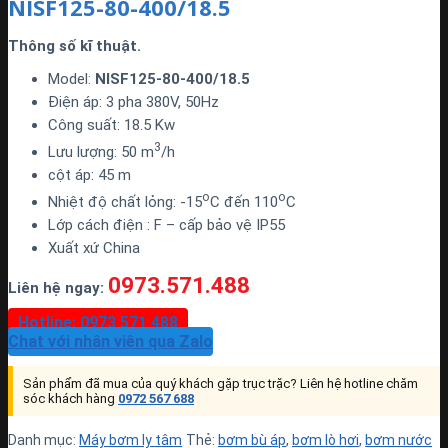
NISF125-80-400/18.5
Thông số kĩ thuật.
Model:
NISF125-80-400/18.5
Điện áp: 3 pha 380V, 50Hz
Công suất: 18.5 Kw
3
Lưu lượng: 50 m
/h
cột áp: 45 m
o
o
Nhiệt độ chất lỏng: -15
C đến 110
C
Lớp cách điện : F – cấp bảo vệ IP55
Xuất xứ China
0973.571.488
Liên hệ ngay:
Hotline: 0973 571 488
Chat với nhân viên qua Zalo
Sản phẩm đã mua của quý khách gặp trục trặc? Liên hệ hotline chăm
sóc khách hàng
0972 567 688
Danh mục:
Máy bơm ly tâm
Thẻ:
bơm bù áp
,
bơm lò hơi
,
bơm nước