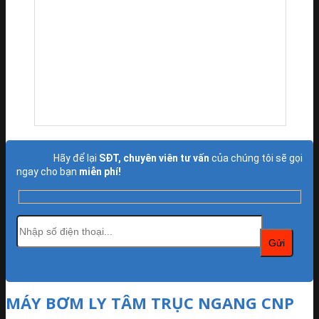
Hãy để lại
SĐT, chuyên viên tư vấn
của chúng tôi sẽ gọi
ngay cho bạn
miễn phí!
MÁY BƠM LY TÂM TRỤC NGANG CNP