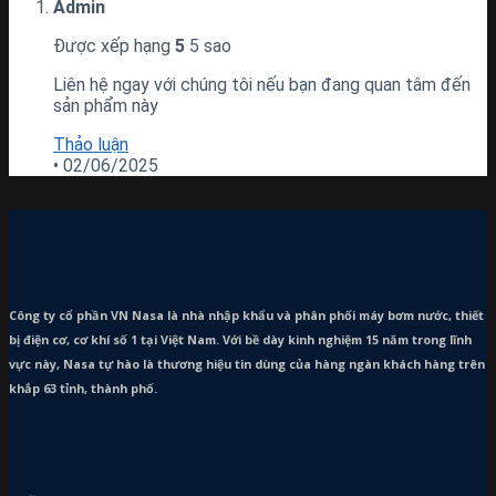
Admin
Được xếp hạng
5
5 sao
Liên hệ ngay với chúng tôi nếu bạn đang quan tâm đến
sản phẩm này
Thảo luận
•
02/06/2025
Công ty cổ phần VN Nasa là nhà nhập khẩu và phân phối máy bơm
nước, thiết
bị điện cơ, cơ khí số 1 tại Việt Nam. Với bề dày kinh nghiệm 15 năm trong lĩnh
vực này, Nasa tự hào là thương hiệu tin dùng của hàng ngàn khách hàng trên
khắp 63 tỉnh, thành phố.