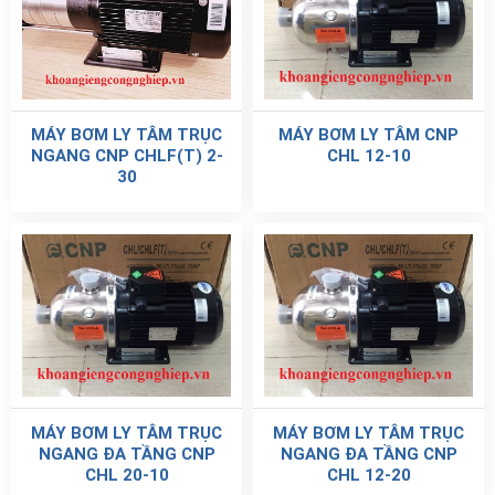
MÁY BƠM LY TÂM TRỤC
MÁY BƠM LY TÂM CNP
NGANG CNP CHLF(T) 2-
CHL 12-10
30
MÁY BƠM LY TÂM TRỤC
MÁY BƠM LY TÂM TRỤC
NGANG ĐA TẦNG CNP
NGANG ĐA TẦNG CNP
CHL 20-10
CHL 12-20