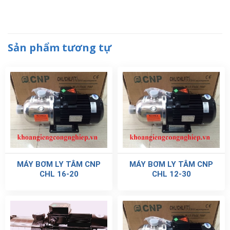
Sản phẩm tương tự
MÁY BƠM LY TÂM CNP
MÁY BƠM LY TÂM CNP
CHL 16-20
CHL 12-30