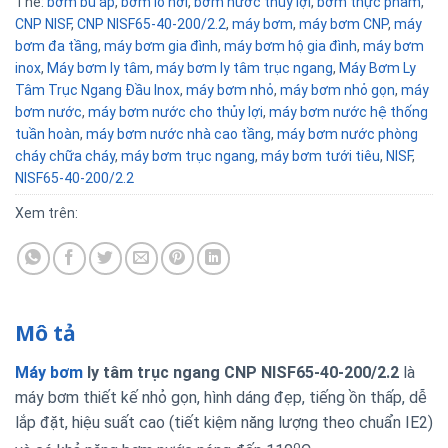
Thẻ:
bơm bù áp
,
bơm lò hơi
,
bơm nước thủy lợi
,
bơm thực phẩm
,
CNP NISF
,
CNP NISF65-40-200/2.2
,
máy bơm
,
máy bơm CNP
,
máy
bơm đa tầng
,
máy bơm gia đình
,
máy bơm hộ gia đình
,
máy bơm
inox
,
Máy bơm ly tâm
,
máy bơm ly tâm trục ngang
,
Máy Bơm Ly
Tâm Trục Ngang Đầu Inox
,
máy bơm nhỏ
,
máy bơm nhỏ gọn
,
máy
bơm nước
,
máy bơm nước cho thủy lợi
,
máy bơm nước hệ thống
tuần hoàn
,
máy bơm nước nhà cao tầng
,
máy bơm nước phòng
cháy chữa cháy
,
máy bơm trục ngang
,
máy bơm tưới tiêu
,
NISF
,
NISF65-40-200/2.2
Xem trên:
Mô tả
Máy bơm
ly tâm trục ngang CNP NISF65-40-200/2.2
là
máy bơm thiết kế nhỏ gọn, hình dáng đẹp, tiếng ồn thấp, dễ
lắp đặt, hiệu suất cao (tiết kiệm năng lượng theo chuẩn IE2)
o