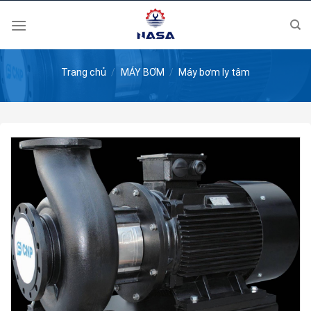
Skip
to
content
Trang chủ
/
MÁY BƠM
/
Máy bơm ly tâm