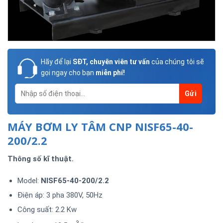
Hãy để lại
SĐT, chuyên viên tư vấn
của chúng tôi sẽ
gọi ngay cho bạn
miễn phí!
MÁY BƠM LY TÂM CNP NISF65-40-
200/2.2
Thông số kĩ thuật.
Model:
NISF65-40-200/2.2
Điện áp: 3 pha 380V, 50Hz
Công suất: 2.2 Kw
3