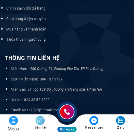
Chính sách đổi trả hàng
Giao hàng & vận chuyển
Mua hàng và thanh toán
Thỏa thuận người dùng
THÔNG TIN LIÊN HỆ
Miền Nam:
480 Đường 51, Phường Phú Tân, TP Bình Dương
CSKH Miền Nam: 096 137 3787
Miền Bắc:
31 ngõ 109 Sở Thượng, P Hoàng Mai, TP Hà Nội
Hotline: 024 33 52 3333
Email: Nasa2979@gmail.com
liên hệ
Messenger
Zalo
Menu
Gọi ngay