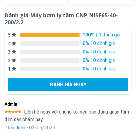
Đánh giá Máy bơm ly tâm CNP NISF65-40-
200/2.2
100%
| 1 đánh giá
5
0%
| 0 đánh giá
4
0%
| 0 đánh giá
3
0%
| 0 đánh giá
2
0%
| 0 đánh giá
1
ĐÁNH GIÁ NGAY
Admin
Liên hệ ngay với chúng tôi nếu bạn đang quan tâm
Được xếp
đến sản phẩm này
hạng
5
5
sao
Thảo luận
•
02/06/2025