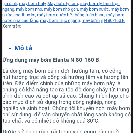
gia đình
,
máy bơm Italy
,
Máy bơm ly tâm
,
máy bơm ly tâm trục
ngang
,
máy bơm nhỏ
,
máy bơm nhỏ gọn
,
máy bơm nước
,
máy bơm
nước cho thủy lợi
,
máy bơm nước hệ thống tuần hoàn
,
máy bơm
nước nhà cao tầng
,
máy bơm trục ngang
,
máy bơm ý
,
N 80-160 B
Xem trên:
Mô tả
Ứng dụng máy bơm Elanta N 80-160 B
Là dòng máy bơm cánh đơn hướng tâm, có cổng
hút hướng trục và cổng xả hướng tâm và hướng lên
trên. Đặc điểm chính của những máy bơm này là
chúng có khả năng tạo ra tốc độ dòng chảy từ trung
bình đến cao và cột áp sả cao. Chúng thích hợp cho
các mục đích sử dụng trong công nghiệp, nông
nghiệp và sinh hoạt. Chúng tôi khuyến nghị máy bơm
chỉ sử dụng để vận chuyển chất lỏng sạch không có
tạp chất và có nhiệt độ không quá 80°C.
Được sử dụng rộng rãi trong việc cung cấp nước