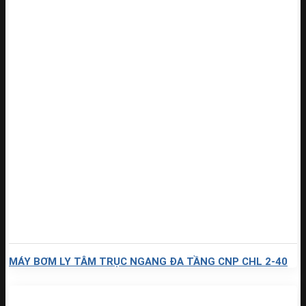
MÁY BƠM LY TÂM TRỤC NGANG ĐA TẦNG CNP CHL 2-40