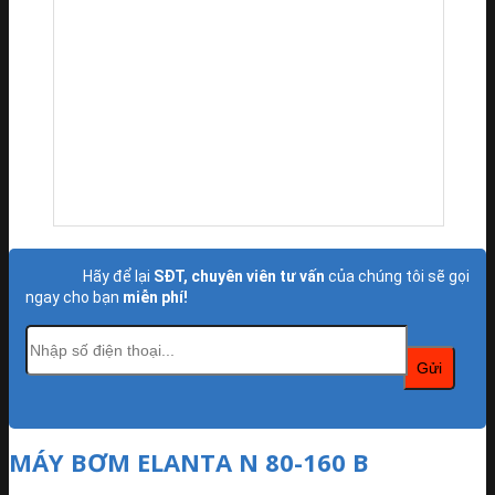
Hãy để lại
SĐT, chuyên viên tư vấn
của chúng tôi sẽ gọi
ngay cho bạn
miễn phí!
MÁY BƠM ELANTA N 80-160 B