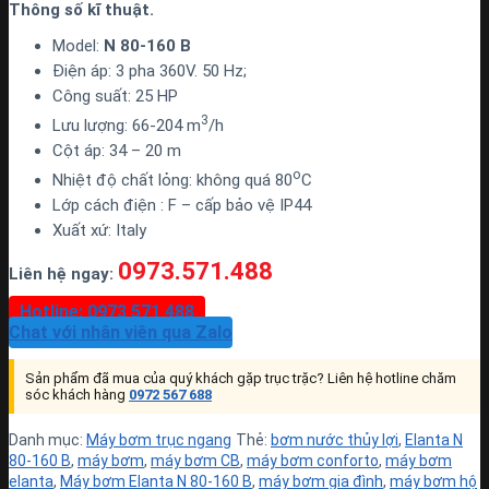
Thông số kĩ thuật.
Model:
N 80-160 B
Điện áp: 3 pha 360V. 50 Hz;
Công suất: 25 HP
3
Lưu lượng: 66-204 m
/h
Cột áp: 34 – 20 m
o
Nhiệt độ chất lỏng: không quá 80
C
Lớp cách điện : F – cấp bảo vệ IP44
Xuất xứ: Italy
0973.571.488
Liên hệ ngay:
Hotline: 0973 571 488
Chat với nhân viên qua Zalo
Sản phẩm đã mua của quý khách gặp trục trặc? Liên hệ hotline chăm
sóc khách hàng
0972 567 688
Danh mục:
Máy bơm trục ngang
Thẻ:
bơm nước thủy lợi
,
Elanta N
80-160 B
,
máy bơm
,
máy bơm CB
,
máy bơm conforto
,
máy bơm
elanta
,
Máy bơm Elanta N 80-160 B
,
máy bơm gia đình
,
máy bơm hộ