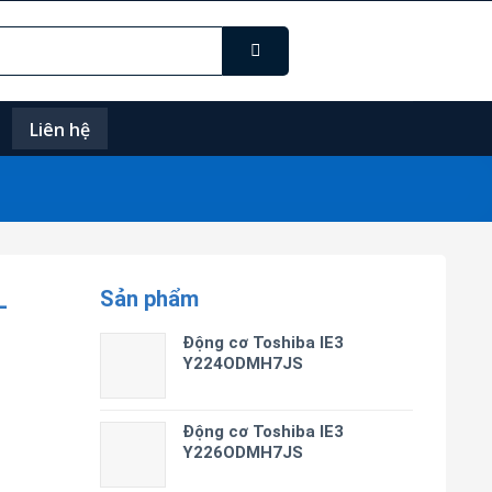
Liên hệ
Sản phẩm
-
Động cơ Toshiba IE3
Y224ODMH7JS
Động cơ Toshiba IE3
Y226ODMH7JS