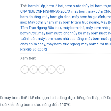
Thẻ:
bơm bù áp
,
bơm lò hơi
,
bơm nước thủy lợi
,
bơm thực
CNP NISF
,
CNP NISF80-50-200/3
,
máy bơm
,
máy bơm CNP
bơm đa tầng
,
máy bơm gia đình
,
máy bơm hộ gia đình
,
má
inox
,
Máy bơm ly tâm
,
máy bơm ly tâm trục ngang
,
Máy B
Tâm Trục Ngang Đầu Inox
,
máy bơm nhỏ
,
máy bơm nhỏ g
bơm nước
,
máy bơm nước cho thủy lợi
,
máy bơm nước h
tuần hoàn
,
máy bơm nước nhà cao tầng
,
máy bơm nước 
cháy chữa cháy
,
máy bơm trục ngang
,
máy bơm tưới tiêu
NISF80-50-200/3
Xem trên:
là máy bơm thiết kế nhỏ gọn, hình dáng đẹp, tiếng ồn thấp, dễ lắ
o
 và có khả năng bơm nước nóng đến 110
C.