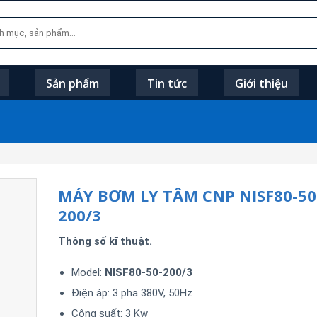
Sản phẩm
Tin tức
Giới thiệu
MÁY BƠM LY TÂM CNP NISF80-50
200/3
Thông số kĩ thuật.
Model:
NISF80-50-200/3
Điện áp: 3 pha 380V, 50Hz
Công suất: 3 Kw