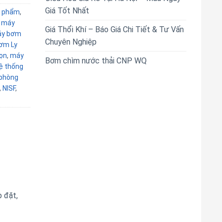
Giá Tốt Nhất
 phẩm
,
,
máy
Giá Thổi Khí – Báo Giá Chi Tiết & Tư Vấn
y bơm
Chuyên Nghiệp
ơm Ly
ọn
,
máy
Bơm chìm nước thải CNP WQ
ệ thống
phòng
,
NISF
,
p đặt,