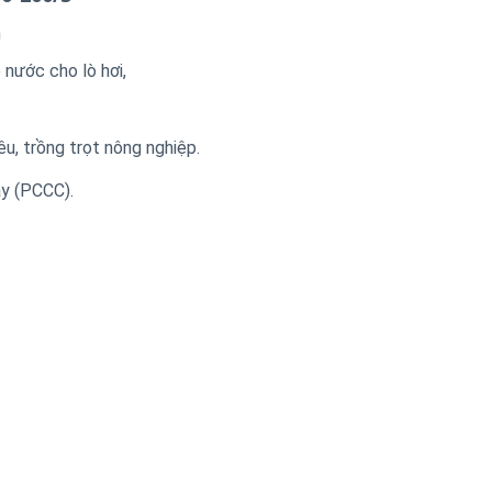
n
nước cho lò hơi,
u, trồng trọt nông nghiệp.
y (PCCC).