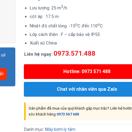
3
Lưu lượng: 25 m
/h
cột áp: 17.5 m
o
o
Nhiệt độ chất lỏng: -15
C đến 110
C
Lớp cách điện : F – cấp bảo vệ IP55
Xuất xứ China
0973.571.488
Liên hệ ngay:
 sẽ
Hotline: 0973 571 488
Chat với nhân viên qua Zalo
Sản phẩm đã mua của quý khách gặp trục trặc? Liên hệ hotl
sóc khách hàng
0972 567 688
Danh mục:
Máy bơm ly tâm