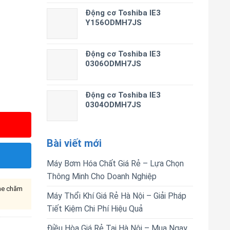
Động cơ Toshiba IE3
Y156ODMH7JS
Động cơ Toshiba IE3
0306ODMH7JS
Động cơ Toshiba IE3
0304ODMH7JS
Bài viết mới
Máy Bơm Hóa Chất Giá Rẻ – Lựa Chọn
Thông Minh Cho Doanh Nghiệp
ine chăm
Máy Thổi Khí Giá Rẻ Hà Nội – Giải Pháp
Tiết Kiệm Chi Phí Hiệu Quả
Điều Hòa Giá Rẻ Tại Hà Nội – Mua Ngay