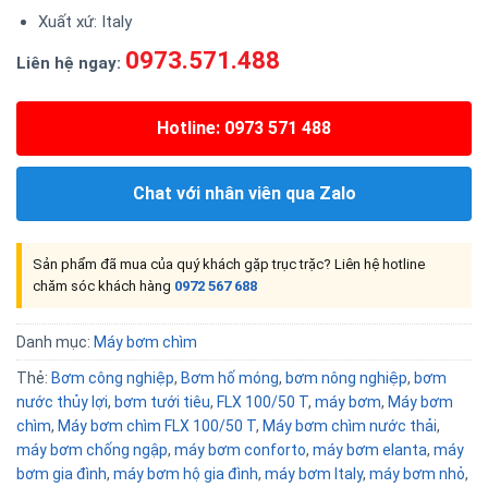
Xuất xứ: Italy
0973.571.488
Liên hệ ngay:
Hotline: 0973 571 488
Chat với nhân viên qua Zalo
Sản phẩm đã mua của quý khách gặp trục trặc? Liên hệ hotline
chăm sóc khách hàng
0972 567 688
Danh mục:
Máy bơm chìm
Thẻ:
Bơm công nghiệp
,
Bơm hố móng
,
bơm nông nghiệp
,
bơm
nước thủy lợi
,
bơm tưới tiêu
,
FLX 100/50 T
,
máy bơm
,
Máy bơm
chìm
,
Máy bơm chìm FLX 100/50 T
,
Máy bơm chìm nước thải
,
máy bơm chống ngập
,
máy bơm conforto
,
máy bơm elanta
,
máy
bơm gia đình
,
máy bơm hộ gia đình
,
máy bơm Italy
,
máy bơm nhỏ
,