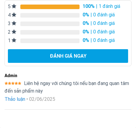
100%
| 1 đánh giá
5
0%
| 0 đánh giá
4
0%
| 0 đánh giá
3
0%
| 0 đánh giá
2
0%
| 0 đánh giá
1
ĐÁNH GIÁ NGAY
Admin
Liên hệ ngay với chúng tôi nếu bạn đang quan tâm
Được xếp
đến sản phẩm này
hạng
5
5
sao
Thảo luận
•
02/06/2025