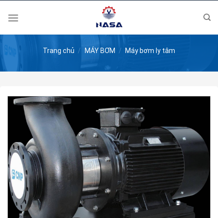
Skip
to
content
Trang chủ
/
MÁY BƠM
/
Máy bơm ly tâm