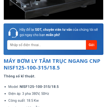
Hãy để lại
SĐT, chuyên viên tư vấn
của chúng tôi sẽ
gọi ngay cho bạn
miễn phí!
MÁY BƠM LY TÂM TRỤC NGANG CNP
NISF125-100-315/18.5
Thông số kĩ thuật.
Model:
NISF125-100-315/18.5
Điện áp: 3 pha 380V, 50Hz
Công suất: 18.5 Kw
3