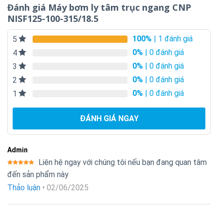
Đánh giá Máy bơm ly tâm trục ngang CNP
NISF125-100-315/18.5
100%
| 1 đánh giá
5
0%
| 0 đánh giá
4
0%
| 0 đánh giá
3
0%
| 0 đánh giá
2
0%
| 0 đánh giá
1
ĐÁNH GIÁ NGAY
Admin
Liên hệ ngay với chúng tôi nếu bạn đang quan tâm
Được xếp
đến sản phẩm này
hạng
5
5
sao
Thảo luận
•
02/06/2025