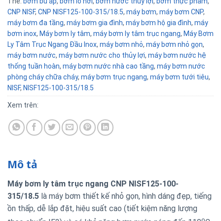
Thẻ:
bơm bù áp
,
bơm lò hơi
,
bơm nước thủy lợi
,
bơm thực phẩm
,
CNP NISF
,
CNP NISF125-100-315/18.5
,
máy bơm
,
máy bơm CNP
,
máy bơm đa tầng
,
máy bơm gia đình
,
máy bơm hộ gia đình
,
máy
bơm inox
,
Máy bơm ly tâm
,
máy bơm ly tâm trục ngang
,
Máy Bơm
Ly Tâm Trục Ngang Đầu Inox
,
máy bơm nhỏ
,
máy bơm nhỏ gọn
,
máy bơm nước
,
máy bơm nước cho thủy lợi
,
máy bơm nước hệ
thống tuần hoàn
,
máy bơm nước nhà cao tầng
,
máy bơm nước
phòng cháy chữa cháy
,
máy bơm trục ngang
,
máy bơm tưới tiêu
,
NISF
,
NISF125-100-315/18.5
Xem trên:
Mô tả
Máy bơm ly tâm trục ngang CNP NISF125-100-
315/18.5
là máy bơm thiết kế nhỏ gọn, hình dáng đẹp, tiếng
ồn thấp, dễ lắp đặt, hiệu suất cao (tiết kiệm năng lượng
o