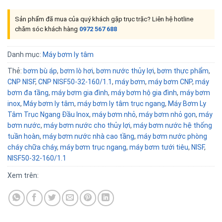
Sản phẩm đã mua của quý khách gặp trục trặc? Liên hệ hotline
chăm sóc khách hàng
0972 567 688
Danh mục:
Máy bơm ly tâm
Thẻ:
bơm bù áp
,
bơm lò hơi
,
bơm nước thủy lợi
,
bơm thực phẩm
,
CNP NISF
,
CNP NISF50-32-160/1.1
,
máy bơm
,
máy bơm CNP
,
máy
bơm đa tầng
,
máy bơm gia đình
,
máy bơm hộ gia đình
,
máy bơm
inox
,
Máy bơm ly tâm
,
máy bơm ly tâm trục ngang
,
Máy Bơm Ly
Tâm Trục Ngang Đầu Inox
,
máy bơm nhỏ
,
máy bơm nhỏ gọn
,
máy
bơm nước
,
máy bơm nước cho thủy lợi
,
máy bơm nước hệ thống
tuần hoàn
,
máy bơm nước nhà cao tầng
,
máy bơm nước phòng
cháy chữa cháy
,
máy bơm trục ngang
,
máy bơm tưới tiêu
,
NISF
,
NISF50-32-160/1.1
Xem trên: