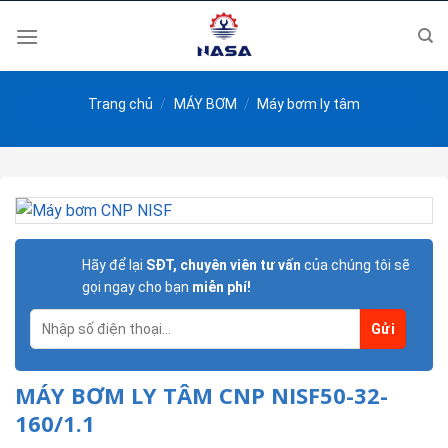
Skip
to
content
Trang chủ
/
MÁY BƠM
/
Máy bơm ly tâm
Hãy để lại
SĐT, chuyên viên tư vấn
của chúng tôi sẽ
gọi ngay cho bạn
miễn phí!
MÁY BƠM LY TÂM CNP NISF50-32-
160/1.1