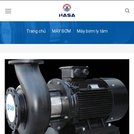
Skip
to
content
Trang chủ
/
MÁY BƠM
/
Máy bơm ly tâm