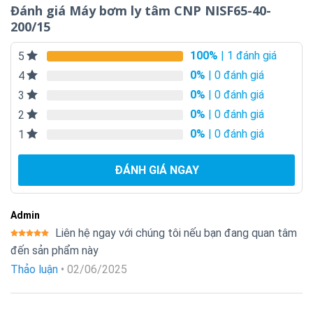
Đánh giá Máy bơm ly tâm CNP NISF65-40-
200/15
100%
| 1 đánh giá
5
0%
| 0 đánh giá
4
0%
| 0 đánh giá
3
0%
| 0 đánh giá
2
0%
| 0 đánh giá
1
ĐÁNH GIÁ NGAY
Admin
Liên hệ ngay với chúng tôi nếu bạn đang quan tâm
Được xếp
đến sản phẩm này
hạng
5
5
sao
Thảo luận
•
02/06/2025