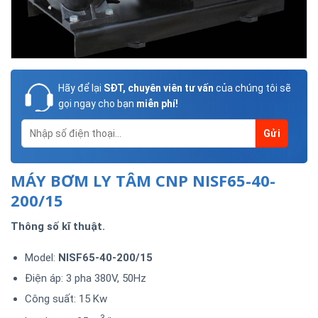
Hãy để lại
SĐT, chuyên viên tư vấn
của chúng tôi sẽ
gọi ngay cho bạn
miễn phí!
MÁY BƠM LY TÂM CNP NISF65-40-
200/15
Thông số kĩ thuật.
Model:
NISF65-40-200/15
Điện áp: 3 pha 380V, 50Hz
Công suất: 15 Kw
3