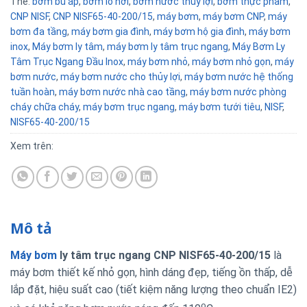
Thẻ:
bơm bù áp
,
bơm lò hơi
,
bơm nước thủy lợi
,
bơm thực phẩm
,
CNP NISF
,
CNP NISF65-40-200/15
,
máy bơm
,
máy bơm CNP
,
máy
bơm đa tầng
,
máy bơm gia đình
,
máy bơm hộ gia đình
,
máy bơm
inox
,
Máy bơm ly tâm
,
máy bơm ly tâm trục ngang
,
Máy Bơm Ly
Tâm Trục Ngang Đầu Inox
,
máy bơm nhỏ
,
máy bơm nhỏ gọn
,
máy
bơm nước
,
máy bơm nước cho thủy lợi
,
máy bơm nước hệ thống
tuần hoàn
,
máy bơm nước nhà cao tầng
,
máy bơm nước phòng
cháy chữa cháy
,
máy bơm trục ngang
,
máy bơm tưới tiêu
,
NISF
,
NISF65-40-200/15
Xem trên:
Mô tả
Máy bơm
ly tâm trục ngang CNP NISF65-40-200/15
là
máy bơm thiết kế nhỏ gọn, hình dáng đẹp, tiếng ồn thấp, dễ
lắp đặt, hiệu suất cao (tiết kiệm năng lượng theo chuẩn IE2)
o