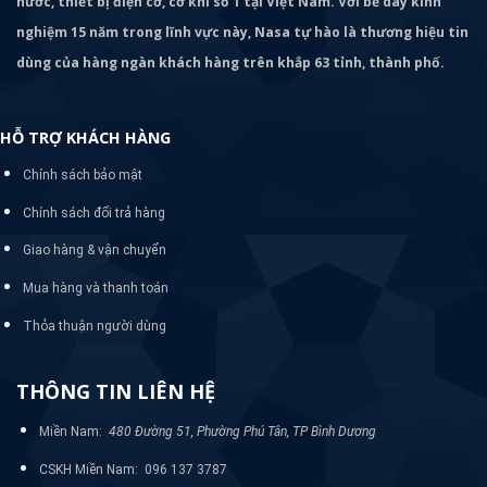
nước, thiết bị điện cơ, cơ khí số 1 tại Việt Nam. Với bề dày kinh
nghiệm 15 năm trong lĩnh vực này, Nasa tự hào là thương hiệu tin
dùng của hàng ngàn khách hàng trên khắp 63 tỉnh, thành phố.
HỖ TRỢ KHÁCH HÀNG
Chính sách bảo mật
Chính sách đổi trả hàng
Giao hàng & vận chuyển
Mua hàng và thanh toán
Thỏa thuận người dùng
THÔNG TIN LIÊN HỆ
Miền Nam:
480 Đường 51, Phường Phú Tân, TP Bình Dương
CSKH Miền Nam: 096 137 3787