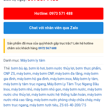
Hotline: 0973 571 488
Chat với nhân viên qua Zalo
Sản phẩm đã mua của quý khách gặp trục trặc? Liên hệ hotline
chăm sóc khách hàng
0972 567 688
Danh mục:
Máy bơm ly tâm
Thẻ:
bơm bù áp
,
bơm lò hơi
,
bơm nước thủy lợi
,
bơm thực phẩm
,
CNP ZS
,
máy bơm
,
máy bơm CNP
,
máy bơm đa tầng
,
máy bơm
gia đình
,
máy bơm hộ gia đình
,
máy bơm inox
,
Máy bơm ly tâm
,
máy bơm ly tâm trục ngang
,
Máy Bơm Ly Tâm Trục Ngang Đầu
Inox
,
máy bơm nhỏ
,
máy bơm nhỏ gọn
,
máy bơm nước
,
máy bơm
nước cho thủy lợi
,
máy bơm nước hệ thống tuần hoàn
,
máy bơm
nước nhà cao tầng
,
máy bơm nước phòng cháy chữa cháy
,
máy
bơm trục ngang
,
máy bơm tưới tiêu
,
ZS 65-40-200/7.5