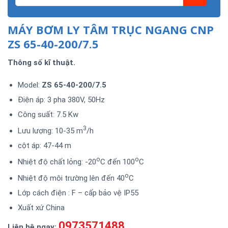
MÁY BƠM LY TÂM TRỤC NGANG CNP
ZS 65-40-200/7.5
Thông số kĩ thuật.
Model:
ZS 65-40-200/7.5
Điện áp: 3 pha 380V, 50Hz
Công suất: 7.5 Kw
3
Lưu lượng: 10-35 m
/h
cột áp: 47-44 m
o
o
Nhiệt độ chất lỏng: -20
C đến 100
C
o
Nhiệt độ môi trường lên đến 40
C
Lớp cách điện : F – cấp bảo vệ IP55
Xuất xứ China
0973571488
Liên hệ ngay: