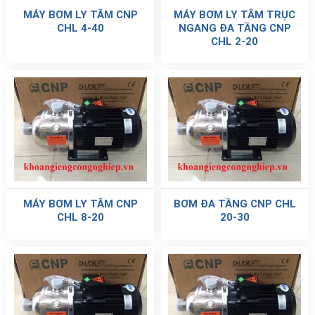
MÁY BƠM LY TÂM CNP
MÁY BƠM LY TÂM TRỤC
CHL 4-40
NGANG ĐA TẦNG CNP
CHL 2-20
MÁY BƠM LY TÂM CNP
BƠM ĐA TẦNG CNP CHL
CHL 8-20
20-30