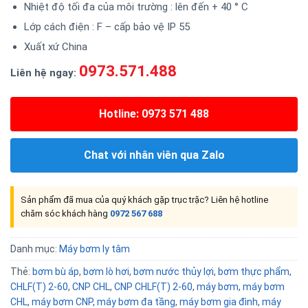
Nhiệt độ tối đa của môi trường : lên đến + 40 ° C
Lớp cách điện : F – cấp bảo vệ IP 55
Xuất xứ China
0973.571.488
Liên hệ ngay:
Hotline: 0973 571 488
Chat với nhân viên qua Zalo
Sản phẩm đã mua của quý khách gặp trục trặc? Liên hệ hotline
chăm sóc khách hàng
0972 567 688
Danh mục:
Máy bơm ly tâm
Thẻ:
bơm bù áp
,
bơm lò hơi
,
bơm nước thủy lợi
,
bơm thực phẩm
,
CHLF(T) 2-60
,
CNP CHL
,
CNP CHLF(T) 2-60
,
máy bơm
,
máy bơm
CHL
,
máy bơm CNP
,
máy bơm đa tầng
,
máy bơm gia đình
,
máy