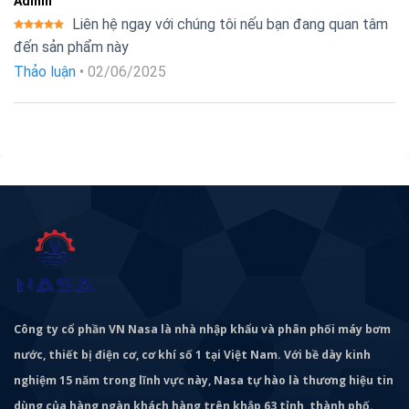
Admin
Liên hệ ngay với chúng tôi nếu bạn đang quan tâm
Được xếp
đến sản phẩm này
hạng
5
5
sao
Thảo luận
•
02/06/2025
Công ty cổ phần VN Nasa là nhà nhập khẩu và phân phối máy bơm
nước, thiết bị điện cơ, cơ khí số 1 tại Việt Nam. Với bề dày kinh
nghiệm 15 năm trong lĩnh vực này, Nasa tự hào là thương hiệu tin
dùng của hàng ngàn khách hàng trên khắp 63 tỉnh, thành phố.