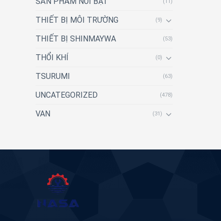
SẢN PHẨM NỔI BẬT
(11)
THIẾT BỊ MÔI TRƯỜNG
(9)
THIẾT BỊ SHINMAYWA
(53)
THỔI KHÍ
(0)
TSURUMI
(63)
UNCATEGORIZED
(478)
VAN
(31)