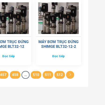
BƠM TRỤC ĐỨNG
MÁY BƠM TRỤC ĐỨNG
MGE BLT32-12
SHIMGE BLT32-12-2
Đọc tiếp
Đọc tiếp
457
458
…
510
511
512