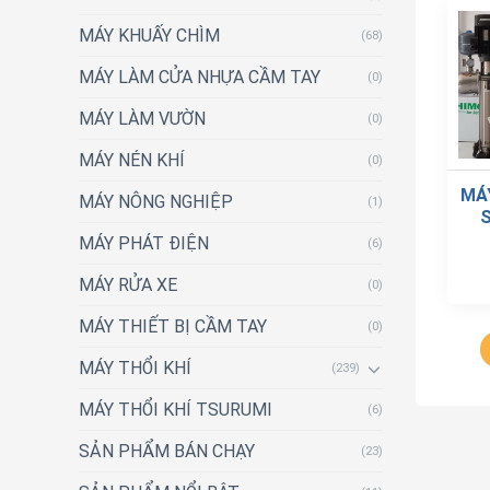
MÁY KHUẤY CHÌM
(68)
MÁY LÀM CỬA NHỰA CẦM TAY
(0)
MÁY LÀM VƯỜN
(0)
MÁY NÉN KHÍ
(0)
MÁ
MÁY NÔNG NGHIỆP
(1)
S
MÁY PHÁT ĐIỆN
(6)
MÁY RỬA XE
(0)
MÁY THIẾT BỊ CẦM TAY
(0)
MÁY THỔI KHÍ
(239)
MÁY THỔI KHÍ TSURUMI
(6)
SẢN PHẨM BÁN CHẠY
(23)