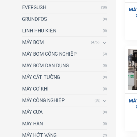
EVERGUSH
(30)
MÁ
GRUNDFOS
(0)
LINH PHỤ KIỆN
(0)
MÁY BƠM
(4755)
MÁY BƠM CÔNG NGHIỆP
(3)
MÁY BƠM DÂN DỤNG
(0)
MÁY CẮT TƯỜNG
(0)
MÁY CƠ KHÍ
(0)
MÁY CÔNG NGHIỆP
MÁ
(82)
MÁY CƯA
(0)
MÁY HÀN
(0)
MÁY HỚT VÁNG
(2)