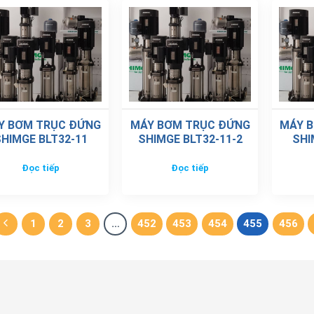
Y BƠM TRỤC ĐỨNG
MÁY BƠM TRỤC ĐỨNG
MÁY 
HIMGE BLT32-11
SHIMGE BLT32-11-2
SHI
Đọc tiếp
Đọc tiếp
1
2
3
…
452
453
454
455
456