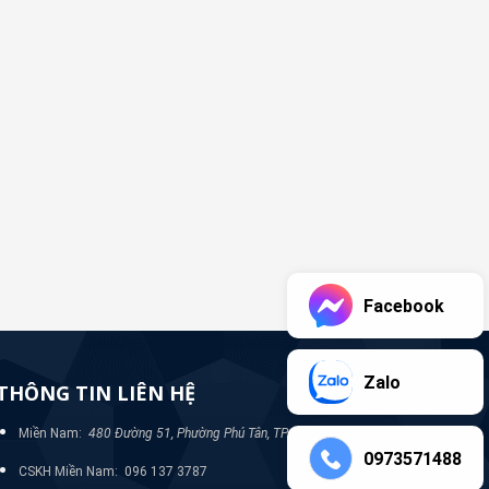
Facebook
Zalo
THÔNG TIN LIÊN HỆ
Miền Nam:
480 Đường 51, Phường Phú Tân, TP Bình Dương
0973571488
CSKH Miền Nam: 096 137 3787