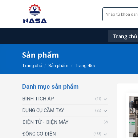
Skip
Tìm
to
kiếm:
content
Trang chủ
Sản phẩm
Trang chủ
/
Sản phẩm
/
Trang 455
Danh mục sản phẩm
BÌNH TÍCH ÁP
(41)
DỤNG CỤ CẦM TAY
(25)
ĐIỆN TỬ - ĐIỆN MÁY
(2)
ĐỘNG CƠ ĐIỆN
(463)