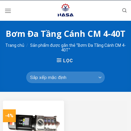
Skip
to
content
Bơm Đa Tầng Cánh CM 4-40T
Trang chủ
/
Sản phẩm được gắn thẻ “Bơm Đa Tầng Cánh CM 4-
40T”
LỌC
-4%