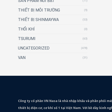
SẢN PHẨM NỔI BẬT
(11)
THIẾT BỊ MÔI TRƯỜNG
(9)
THIẾT BỊ SHINMAYWA
(53)
THỔI KHÍ
(0)
TSURUMI
(63)
UNCATEGORIZED
(478)
VAN
(31)
Công ty cổ phần VN Nasa là nhà nhập khẩu và phân phối m
thiết bị điện cơ, cơ khí số 1 tại Việt Nam. Với bề dày kinh 