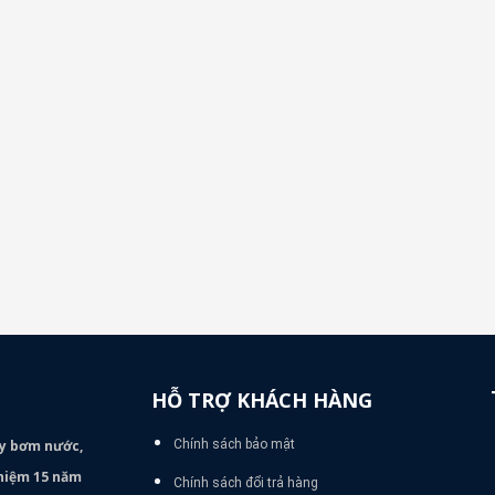
HỖ TRỢ KHÁCH HÀNG
áy bơm
nước,
Chính sách bảo mật
nghiệm 15 năm
Chính sách đổi trả hàng