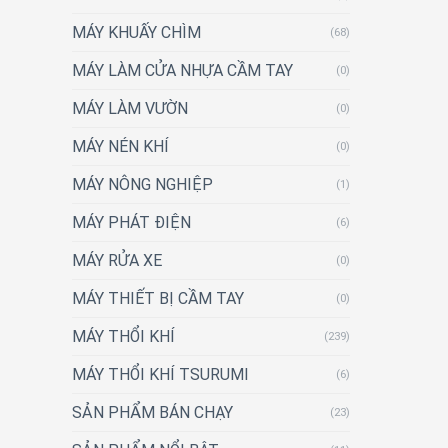
MÁY KHUẤY CHÌM
(68)
MÁY LÀM CỬA NHỰA CẦM TAY
(0)
MÁY LÀM VƯỜN
(0)
MÁY NÉN KHÍ
(0)
MÁY NÔNG NGHIỆP
(1)
MÁY PHÁT ĐIỆN
(6)
MÁY RỬA XE
(0)
MÁY THIẾT BỊ CẦM TAY
(0)
MÁY THỔI KHÍ
(239)
MÁY THỔI KHÍ TSURUMI
(6)
SẢN PHẨM BÁN CHẠY
(23)