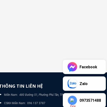
Facebook
Zalo
THÔNG TIN LIÊN HỆ
Miền Nam:
480 Đường 51, Phường Phú Tân, TP Bình Dương
0973571488
CSKH Miền Nam: 096 137 3787