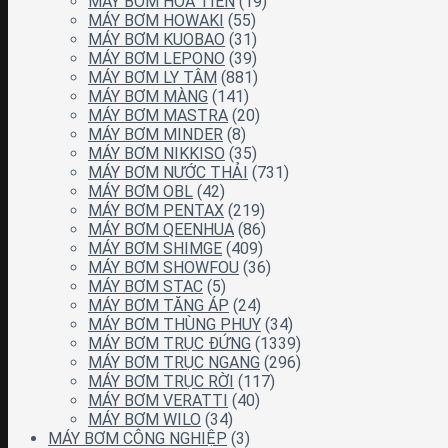
MÁY BƠM HỎA TIỄN
(19)
MÁY BƠM HOWAKI
(55)
MÁY BƠM KUOBAO
(31)
MÁY BƠM LEPONO
(39)
MÁY BƠM LY TÂM
(881)
MÁY BƠM MÀNG
(141)
MÁY BƠM MASTRA
(20)
MÁY BƠM MINDER
(8)
MÁY BƠM NIKKISO
(35)
MÁY BƠM NƯỚC THẢI
(731)
MÁY BƠM OBL
(42)
MÁY BƠM PENTAX
(219)
MÁY BƠM QEENHUA
(86)
MÁY BƠM SHIMGE
(409)
MÁY BƠM SHOWFOU
(36)
MÁY BƠM STAC
(5)
MÁY BƠM TĂNG ÁP
(24)
MÁY BƠM THÙNG PHUY
(34)
MÁY BƠM TRỤC ĐỨNG
(1339)
MÁY BƠM TRỤC NGANG
(296)
MÁY BƠM TRỤC RỜI
(117)
MÁY BƠM VERATTI
(40)
MÁY BƠM WILO
(34)
MÁY BƠM CÔNG NGHIỆP
(3)