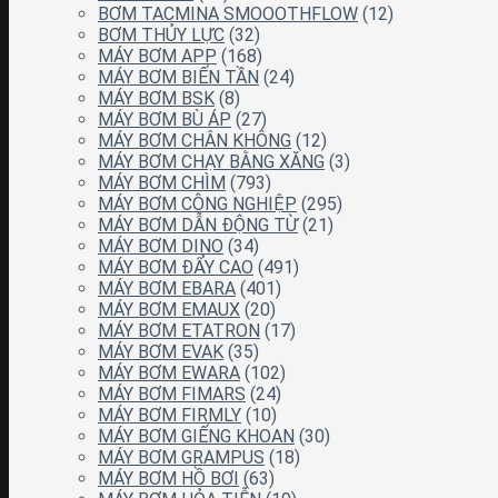
BƠM TACMINA SMOOOTHFLOW
(12)
BƠM THỦY LỰC
(32)
MÁY BƠM APP
(168)
MÁY BƠM BIẾN TẦN
(24)
MÁY BƠM BSK
(8)
MÁY BƠM BÙ ÁP
(27)
MÁY BƠM CHÂN KHÔNG
(12)
MÁY BƠM CHẠY BẰNG XĂNG
(3)
MÁY BƠM CHÌM
(793)
MÁY BƠM CÔNG NGHIỆP
(295)
MÁY BƠM DẪN ĐỘNG TỪ
(21)
MÁY BƠM DINO
(34)
MÁY BƠM ĐẨY CAO
(491)
MÁY BƠM EBARA
(401)
MÁY BƠM EMAUX
(20)
MÁY BƠM ETATRON
(17)
MÁY BƠM EVAK
(35)
MÁY BƠM EWARA
(102)
MÁY BƠM FIMARS
(24)
MÁY BƠM FIRMLY
(10)
MÁY BƠM GIẾNG KHOAN
(30)
MÁY BƠM GRAMPUS
(18)
MÁY BƠM HỒ BƠI
(63)