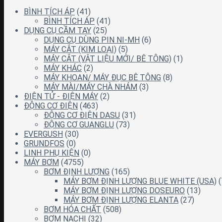
BÌNH TÍCH ÁP
(41)
BÌNH TÍCH ÁP
(41)
DỤNG CỤ CẦM TAY
(25)
DỤNG CỤ DÙNG PIN NI-MH
(6)
MÁY CẮT (KIM LOẠI)
(5)
MÁY CẮT (VẬT LIỆU MỚI/ BÊ TÔNG)
(1)
MÁY KHÁC
(2)
MÁY KHOAN/ MÁY ĐỤC BÊ TÔNG
(8)
MÁY MÀI/MÁY CHÀ NHÁM
(3)
ĐIỆN TỬ - ĐIỆN MÁY
(2)
ĐỘNG CƠ ĐIỆN
(463)
ĐỘNG CƠ ĐIỆN DASU
(31)
ĐỘNG CƠ GUANGLU
(73)
EVERGUSH
(30)
GRUNDFOS
(0)
LINH PHỤ KIỆN
(0)
MÁY BƠM
(4755)
BƠM ĐỊNH LƯỢNG
(165)
MÁY BƠM ĐỊNH LƯỢNG BLUE WHITE (USA)
(
MÁY BƠM ĐỊNH LƯỢNG DOSEURO
(13)
MÁY BƠM ĐỊNH LƯỢNG ELANTA
(27)
BƠM HÓA CHẤT
(508)
BƠM NACHI
(32)