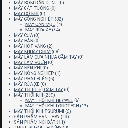
MÁY BƠM DÂN DỤNG
(0)
MÁY CẮT TƯỜNG
(0)
MÁY CƠ KHÍ
(0)
MÁY CÔNG NGHIỆP
(82)
MÁY CÂN MỰC
(4)
MÁY RỬA XE
(34)
MÁY CƯA
(0)
MÁY HÀN
(0)
MÁY HỚT VÁNG
(2)
MÁY KHUẤY CHÌM
(68)
MÁY LÀM CỬA NHỰA CẦM TAY
(0)
MÁY LÀM VƯỜN
(0)
MÁY NÉN KHÍ
(0)
MÁY NÔNG NGHIỆP
(1)
MÁY PHÁT ĐIỆN
(6)
MÁY RỬA XE
(0)
MÁY THIẾT BỊ CẦM TAY
(0)
MÁY THỔI KHÍ
(239)
MÁY THỔI KHÍ HEYWEL
(6)
MÁY THỔI KHÍ LONGTECH
(12)
MÁY THỔI KHÍ TSURUMI
(6)
SẢN PHẨM BÁN CHẠY
(23)
SẢN PHẨM NỔI BẬT
(11)
THIẾT BỊ MÔI TRƯỜNG
(9)