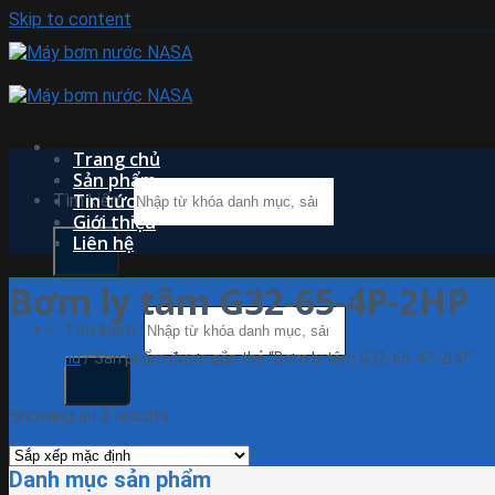
Skip to content
Trang chủ
Sản phẩm
Tin tức
Tìm kiếm:
Giới thiệu
Liên hệ
Bơm ly tâm G32-65-4P-2HP
Tìm kiếm:
Trang chủ
/
Sản phẩm được gắn thẻ “Bơm ly tâm G32-65-4P-2HP”
Lọc
Showing all 2 results
Danh mục sản phẩm