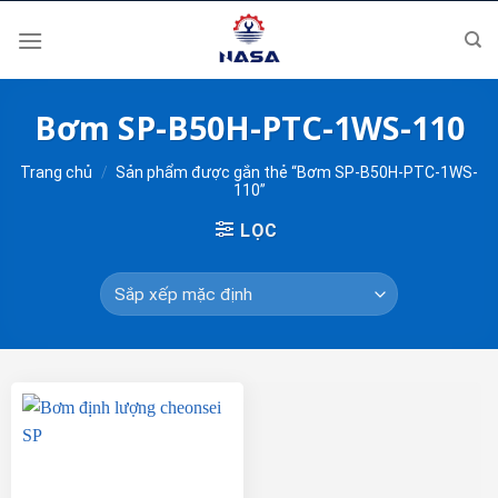
Skip
to
content
Bơm SP-B50H-PTC-1WS-110
Trang chủ
/
Sản phẩm được gắn thẻ “Bơm SP-B50H-PTC-1WS-
110”
LỌC