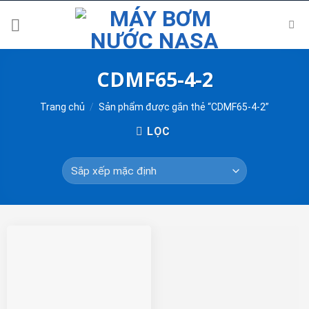
Skip
to
content
CDMF65-4-2
Trang chủ
/
Sản phẩm được gắn thẻ “CDMF65-4-2”
LỌC