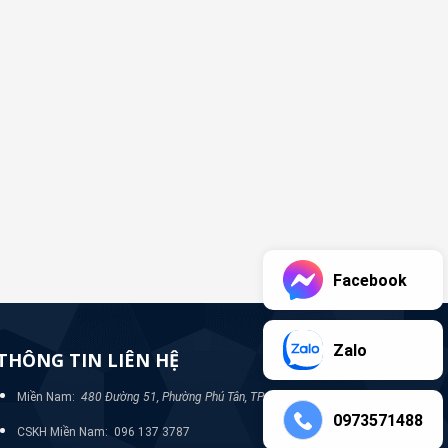
Facebook
Zalo
THÔNG TIN LIÊN HỆ
Miền Nam:
480 Đường 51, Phường Phú Tân, TP Bình Dương
0973571488
CSKH Miền Nam: 096 137 3787