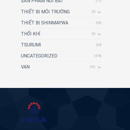
SẢN PHẨM NỔI BẬT
(11)
THIẾT BỊ MÔI TRƯỜNG
(9)
THIẾT BỊ SHINMAYWA
(53)
THỔI KHÍ
(0)
TSURUMI
(63)
UNCATEGORIZED
(478)
VAN
(31)