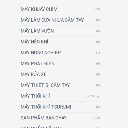
MÁY KHUẤY CHÌM
(68)
MÁY LÀM CỬA NHỰA CẦM TAY
(0)
MÁY LÀM VƯỜN
(0)
MÁY NÉN KHÍ
(0)
MÁY NÔNG NGHIỆP
(1)
MÁY PHÁT ĐIỆN
(6)
MÁY RỬA XE
(0)
MÁY THIẾT BỊ CẦM TAY
(0)
MÁY THỔI KHÍ
(239)
MÁY THỔI KHÍ TSURUMI
(6)
SẢN PHẨM BÁN CHẠY
(23)