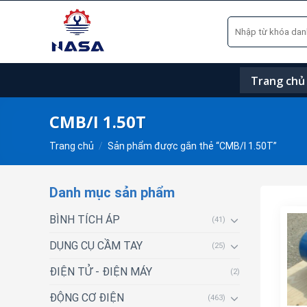
Skip
Tìm
to
kiếm:
content
Trang chủ
CMB/I 1.50T
Trang chủ
/
Sản phẩm được gắn thẻ “CMB/I 1.50T”
Danh mục sản phẩm
BÌNH TÍCH ÁP
(41)
DỤNG CỤ CẦM TAY
(25)
ĐIỆN TỬ - ĐIỆN MÁY
(2)
ĐỘNG CƠ ĐIỆN
(463)