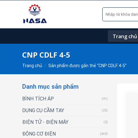
Skip
Tìm
to
kiếm:
content
Trang chủ
CNP CDLF 4-5
Trang chủ
/
Sản phẩm được gắn thẻ “CNP CDLF 4-5”
Danh mục sản phẩm
BÌNH TÍCH ÁP
(41)
DỤNG CỤ CẦM TAY
(25)
ĐIỆN TỬ - ĐIỆN MÁY
(2)
ĐỘNG CƠ ĐIỆN
(469)