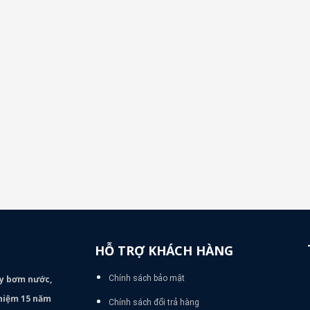
HỖ TRỢ KHÁCH HÀNG
áy bơm
nước,
Chính sách bảo mật
nghiệm 15 năm
Chính sách đổi trả hàng