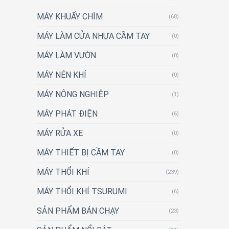
MÁY KHUẤY CHÌM
(68)
MÁY LÀM CỬA NHỰA CẦM TAY
(0)
MÁY LÀM VƯỜN
(0)
MÁY NÉN KHÍ
(0)
MÁY NÔNG NGHIỆP
(1)
MÁY PHÁT ĐIỆN
(6)
MÁY RỬA XE
(0)
MÁY THIẾT BỊ CẦM TAY
(0)
MÁY THỔI KHÍ
(239)
MÁY THỔI KHÍ TSURUMI
(6)
SẢN PHẨM BÁN CHẠY
(23)