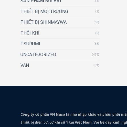
SẢN PHẨM NỔI BẬT
(11)
THIẾT BỊ MÔI TRƯỜNG
(9)
THIẾT BỊ SHINMAYWA
(53)
THỔI KHÍ
(0)
TSURUMI
(63)
UNCATEGORIZED
(478)
VAN
(31)
Công ty cổ phần VN Nasa là nhà nhập khẩu và phân phối m
thiết bị điện cơ, cơ khí số 1 tại Việt Nam. Với bề dày kinh 