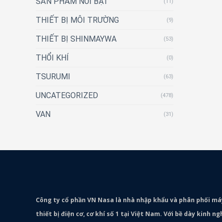
SẢN PHẨM NỔI BẬT
(11)
THIẾT BỊ MÔI TRƯỜNG
(9)
THIẾT BỊ SHINMAYWA
(53)
THỔI KHÍ
(0)
TSURUMI
(63)
UNCATEGORIZED
(478)
VAN
(31)
Công ty cổ phần VN Nasa là nhà nhập khẩu và phân phối m
thiết bị điện cơ, cơ khí số 1 tại Việt Nam. Với bề dày kinh 