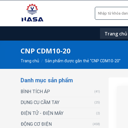
Skip
Tìm
to
kiếm:
content
Trang chủ
CNP CDM10-20
Trang chủ
/
Sản phẩm được gắn thẻ “CNP CDM10-20”
Danh mục sản phẩm
BÌNH TÍCH ÁP
(41)
DỤNG CỤ CẦM TAY
(25)
ĐIỆN TỬ - ĐIỆN MÁY
(2)
ĐỘNG CƠ ĐIỆN
(458)