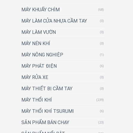
MÁY KHUẤY CHÌM
(68)
MÁY LÀM CỬA NHỰA CẦM TAY
(0)
MÁY LÀM VƯỜN
(0)
MÁY NÉN KHÍ
(0)
MÁY NÔNG NGHIỆP
(1)
MÁY PHÁT ĐIỆN
(6)
MÁY RỬA XE
(0)
MÁY THIẾT BỊ CẦM TAY
(0)
MÁY THỔI KHÍ
(239)
MÁY THỔI KHÍ TSURUMI
(6)
SẢN PHẨM BÁN CHẠY
(23)