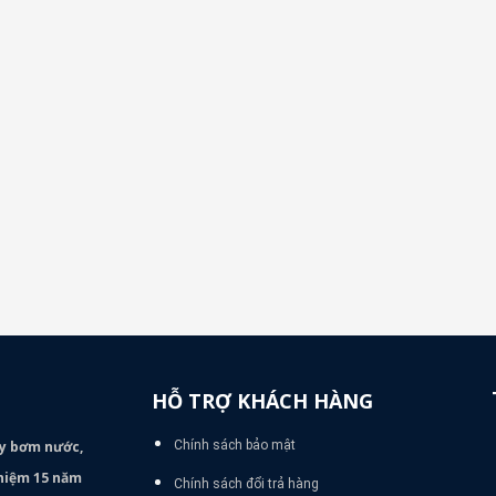
HỖ TRỢ KHÁCH HÀNG
áy bơm
nước,
Chính sách bảo mật
nghiệm 15 năm
Chính sách đổi trả hàng