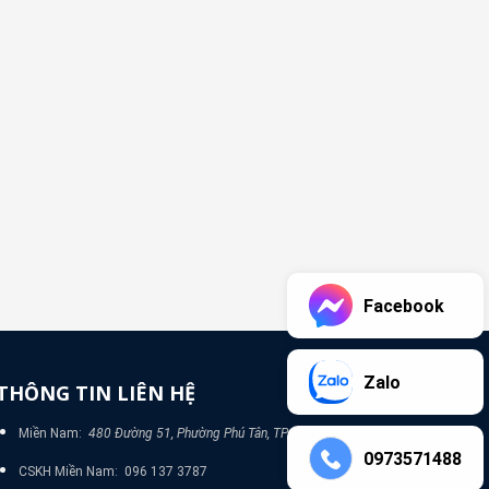
Facebook
Zalo
THÔNG TIN LIÊN HỆ
Miền Nam:
480 Đường 51, Phường Phú Tân, TP Bình Dương
0973571488
CSKH Miền Nam: 096 137 3787