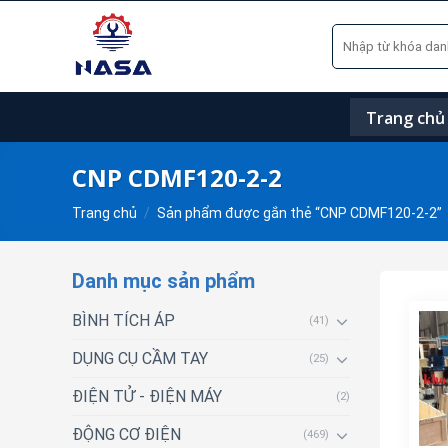
Skip
Tìm
to
kiếm:
content
Trang chủ
CNP CDMF120-2-2
Trang chủ
/
Sản phẩm được gắn thẻ “CNP CDMF120-2-2”
Danh mục sản phẩm
BÌNH TÍCH ÁP
(41)
DỤNG CỤ CẦM TAY
(25)
ĐIỆN TỬ - ĐIỆN MÁY
(2)
ĐỘNG CƠ ĐIỆN
(469)