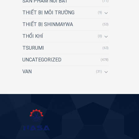
SẢN PHẨM NỔI BẬT
(11)
THIẾT BỊ MÔI TRƯỜNG
(9)
THIẾT BỊ SHINMAYWA
(53)
THỔI KHÍ
(0)
TSURUMI
(63)
UNCATEGORIZED
(478)
VAN
(31)