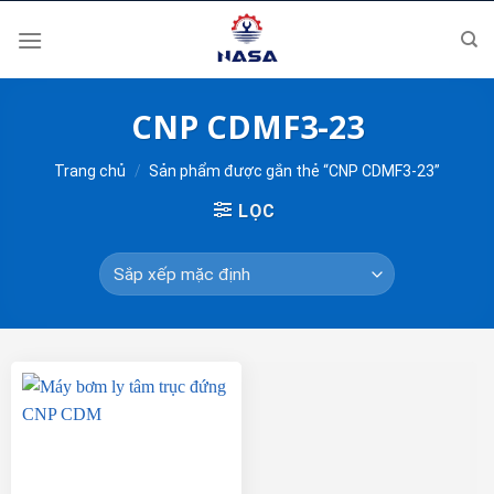
Skip
to
content
CNP CDMF3-23
Trang chủ
/
Sản phẩm được gắn thẻ “CNP CDMF3-23”
LỌC