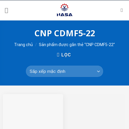
Skip
to
content
CNP CDMF5-22
Trang chủ
/
Sản phẩm được gắn thẻ “CNP CDMF5-22”
LỌC