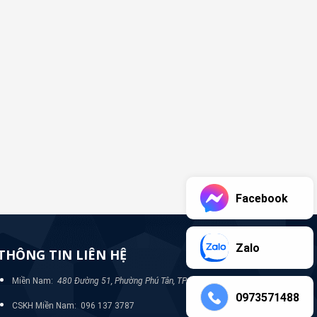
Facebook
Zalo
THÔNG TIN LIÊN HỆ
Miền Nam:
480 Đường 51, Phường Phú Tân, TP Bình Dương
0973571488
CSKH Miền Nam: 096 137 3787