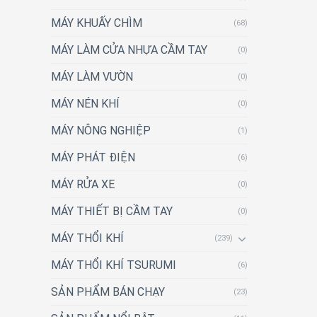
MÁY KHUẤY CHÌM
(68)
MÁY LÀM CỬA NHỰA CẦM TAY
(0)
MÁY LÀM VƯỜN
(0)
MÁY NÉN KHÍ
(0)
MÁY NÔNG NGHIỆP
(1)
MÁY PHÁT ĐIỆN
(6)
MÁY RỬA XE
(0)
MÁY THIẾT BỊ CẦM TAY
(0)
MÁY THỔI KHÍ
(239)
MÁY THỔI KHÍ TSURUMI
(6)
SẢN PHẨM BÁN CHẠY
(23)