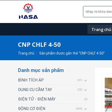
Skip
Tìm
to
kiếm:
content
Trang chủ
CNP CHLF 4-50
Trang chủ
/
Sản phẩm được gắn thẻ “CNP CHLF 4-50”
Danh mục sản phẩm
BÌNH TÍCH ÁP
(41)
DỤNG CỤ CẦM TAY
(25)
ĐIỆN TỬ - ĐIỆN MÁY
(2)
ĐỘNG CƠ ĐIỆN
(463)