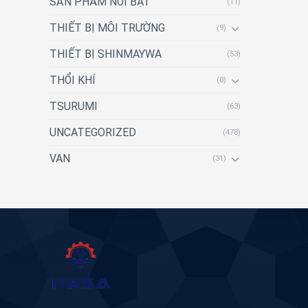
SẢN PHẨM NỔI BẬT
(11)
THIẾT BỊ MÔI TRƯỜNG
(9)
THIẾT BỊ SHINMAYWA
(53)
THỔI KHÍ
(0)
TSURUMI
(63)
UNCATEGORIZED
(478)
VAN
(31)