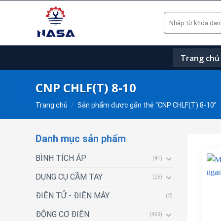
Skip
Tìm
to
kiếm:
content
Trang chủ
CNP CHLF(T) 8-10
Trang chủ
/
Sản phẩm được gắn thẻ “CNP CHLF(T) 8-10”
Danh mục sản phẩm
BÌNH TÍCH ÁP
(41)
DỤNG CỤ CẦM TAY
(25)
ĐIỆN TỬ - ĐIỆN MÁY
(2)
ĐỘNG CƠ ĐIỆN
(469)