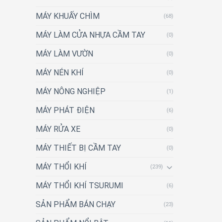
MÁY KHUẤY CHÌM
(68)
MÁY LÀM CỬA NHỰA CẦM TAY
(0)
MÁY LÀM VƯỜN
(0)
MÁY NÉN KHÍ
(0)
MÁY NÔNG NGHIỆP
(1)
MÁY PHÁT ĐIỆN
(6)
MÁY RỬA XE
(0)
MÁY THIẾT BỊ CẦM TAY
(0)
MÁY THỔI KHÍ
(239)
MÁY THỔI KHÍ TSURUMI
(6)
SẢN PHẨM BÁN CHẠY
(23)