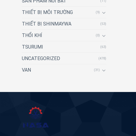
SẢN PHẨM NỔI BẬT
(11)
THIẾT BỊ MÔI TRƯỜNG
(9)
THIẾT BỊ SHINMAYWA
(53)
THỔI KHÍ
(0)
TSURUMI
(63)
UNCATEGORIZED
(478)
VAN
(31)