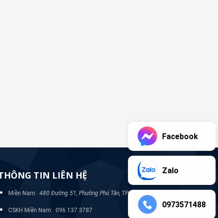
Facebook
Zalo
THÔNG TIN LIÊN HỆ
Miền Nam:
480 Đường 51, Phường Phú Tân, TP Bình Dương
0973571488
CSKH Miền Nam: 096 137 3787