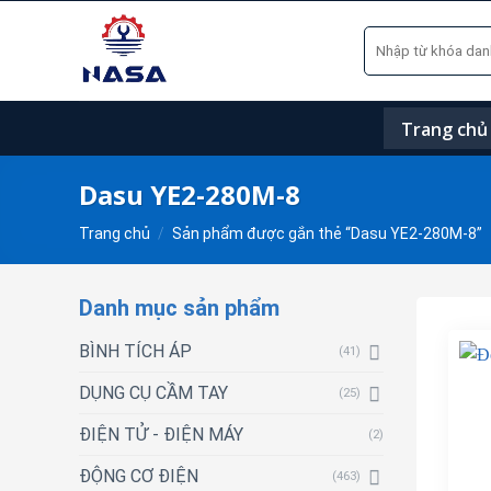
Skip
Tìm
to
kiếm:
content
Trang chủ
Dasu YE2-280M-8
Trang chủ
/
Sản phẩm được gắn thẻ “Dasu YE2-280M-8”
Danh mục sản phẩm
BÌNH TÍCH ÁP
(41)
DỤNG CỤ CẦM TAY
(25)
ĐIỆN TỬ - ĐIỆN MÁY
(2)
ĐỘNG CƠ ĐIỆN
(463)