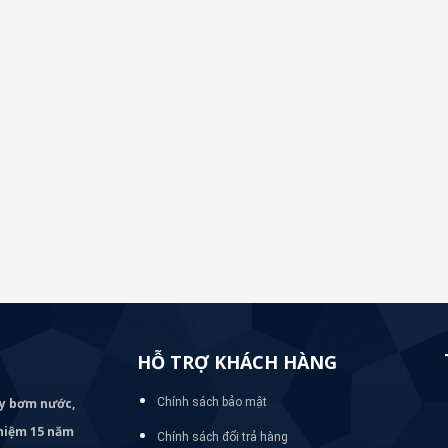
HỖ TRỢ KHÁCH HÀNG
áy bơm
nước,
Chính sách bảo mật
nghiệm 15 năm
Chính sách đổi trả hàng