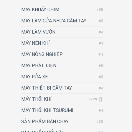
MÁY KHUẤY CHÌM
(68)
MÁY LÀM CỬA NHỰA CẦM TAY
(0)
MÁY LÀM VƯỜN
(0)
MÁY NÉN KHÍ
(0)
MÁY NÔNG NGHIỆP
(1)
MÁY PHÁT ĐIỆN
(6)
MÁY RỬA XE
(0)
MÁY THIẾT BỊ CẦM TAY
(0)
MÁY THỔI KHÍ
(239)
MÁY THỔI KHÍ TSURUMI
(6)
SẢN PHẨM BÁN CHẠY
(23)