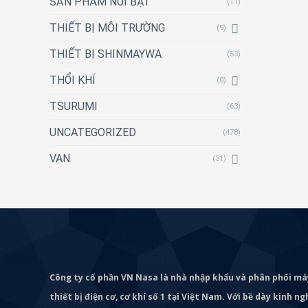
SẢN PHẨM NỔI BẬT
(11)
THIẾT BỊ MÔI TRƯỜNG
(9)
THIẾT BỊ SHINMAYWA
(53)
THỔI KHÍ
(0)
TSURUMI
(63)
UNCATEGORIZED
(478)
VAN
(31)
Công ty cổ phần VN Nasa là nhà nhập khẩu và phân phối m
thiết bị điện cơ, cơ khí số 1 tại Việt Nam. Với bề dày kinh 