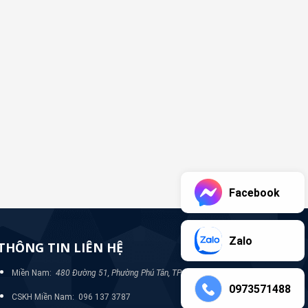
Facebook
Zalo
THÔNG TIN LIÊN HỆ
Miền Nam:
480 Đường 51, Phường Phú Tân, TP Bình Dương
0973571488
CSKH Miền Nam: 096 137 3787