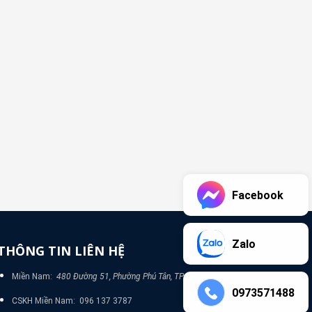
Facebook
Zalo
THÔNG TIN LIÊN HỆ
Miền Nam:
480 Đường 51, Phường Phú Tân, TP Bình Dương
0973571488
CSKH Miền Nam: 096 137 3787