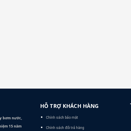
HỖ TRỢ KHÁCH HÀNG
áy bơm
nước,
Chính sách bảo mật
nghiệm 15 năm
Chính sách đổi trả hàng