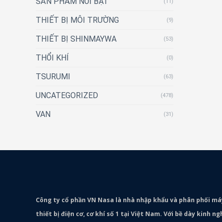
SẢN PHẨM NỔI BẬT
(11)
THIẾT BỊ MÔI TRƯỜNG
(9)
THIẾT BỊ SHINMAYWA
(53)
THỔI KHÍ
(0)
TSURUMI
(63)
UNCATEGORIZED
(478)
VAN
(31)
Công ty cổ phần VN Nasa là nhà nhập khẩu và phân phối m
thiết bị điện cơ, cơ khí số 1 tại Việt Nam. Với bề dày kinh 