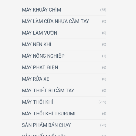
MÁY KHUẤY CHÌM
(68)
MÁY LÀM CỬA NHỰA CẦM TAY
(0)
MÁY LÀM VƯỜN
(0)
MÁY NÉN KHÍ
(0)
MÁY NÔNG NGHIỆP
(1)
MÁY PHÁT ĐIỆN
(6)
MÁY RỬA XE
(0)
MÁY THIẾT BỊ CẦM TAY
(0)
MÁY THỔI KHÍ
(239)
MÁY THỔI KHÍ TSURUMI
(6)
SẢN PHẨM BÁN CHẠY
(23)