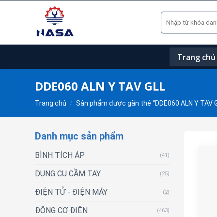
Skip
Tìm
to
kiếm:
content
Trang chủ
DDE060 ALN Y TAV GLL
Trang chủ
/
Sản phẩm được gắn thẻ “DDE060 ALN Y TAV G
Danh mục sản phẩm
BÌNH TÍCH ÁP
(41)
DỤNG CỤ CẦM TAY
(25)
ĐIỆN TỬ - ĐIỆN MÁY
(2)
ĐỘNG CƠ ĐIỆN
(463)